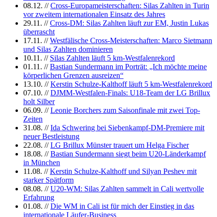
08.12.
//
Cross-Europameisterschaften: Silas Zahlten in Turin
vor zweitem internationalen Einsatz des Jahres
29.11.
//
Cross-DM: Silas Zahlten läuft zur EM, Justin Lukas
überrascht
17.11.
//
Westfälische Cross-Meisterschaften: Marco Sietmann
und Silas Zahlten dominieren
10.11.
//
Silas Zahlten läuft 5 km-Westfalenrekord
01.11.
//
Bastian Sundermann im Porträt: „Ich möchte meine
körperlichen Grenzen ausreizen“
13.10.
//
Kerstin Schulze-Kalthoff läuft 5 km-Westfalenrekord
07.10.
//
DJMM-Westfalen-Finals: U18-Team der LG Brillux
holt Silber
06.09.
//
Leonie Borchers zum Saisonfinale mit zwei Top-
Zeiten
31.08.
//
Ida Schwering bei Siebenkampf-DM-Premiere mit
neuer Bestleistung
22.08.
//
LG Brillux Münster trauert um Helga Fischer
18.08.
//
Bastian Sundermann siegt beim U20-Länderkampf
in München
11.08.
//
Kerstin Schulze-Kalthoff und Silyan Peshev mit
starker Spätform
08.08.
//
U20-WM: Silas Zahlten sammelt in Cali wertvolle
Erfahrung
01.08.
//
Die WM in Cali ist für mich der Einstieg in das
internationale Läufer-Business