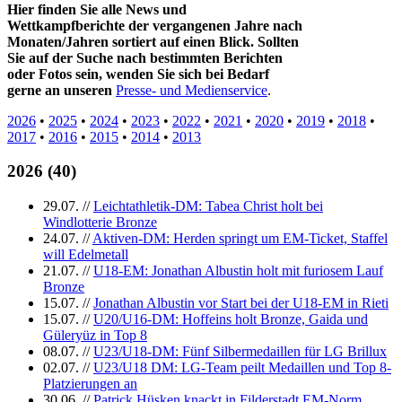
Hier finden Sie alle News und
Wettkampfberichte der vergangenen Jahre nach
Monaten/Jahren sortiert auf einen Blick. Sollten
Sie auf der Suche nach bestimmten Berichten
oder Fotos sein, wenden Sie sich bei Bedarf
gerne an unseren
Presse- und Medienservice
.
2026
•
2025
•
2024
•
2023
•
2022
•
2021
•
2020
•
2019
•
2018
•
2017
•
2016
•
2015
•
2014
•
2013
2026
(
40
)
29.07.
//
Leichtathletik-DM: Tabea Christ holt bei
Windlotterie Bronze
24.07.
//
Aktiven-DM: Herden springt um EM-Ticket, Staffel
will Edelmetall
21.07.
//
U18-EM: Jonathan Albustin holt mit furiosem Lauf
Bronze
15.07.
//
Jonathan Albustin vor Start bei der U18-EM in Rieti
15.07.
//
U20/U16-DM: Hoffeins holt Bronze, Gaida und
Güleryüz in Top 8
08.07.
//
U23/U18-DM: Fünf Silbermedaillen für LG Brillux
02.07.
//
U23/U18 DM: LG-Team peilt Medaillen und Top 8-
Platzierungen an
30.06.
//
Patrick Hüsken knackt in Filderstadt EM-Norm