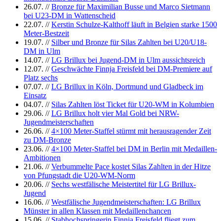
26.07.
//
Bronze für Maximilian Busse und Marco Sietmann
bei U23-DM in Wattenscheid
22.07.
//
Kerstin Schulze-Kalthoff läuft in Belgien starke 1500
Meter-Bestzeit
19.07.
//
Silber und Bronze für Silas Zahlten bei U20/U18-
DM in Ulm
14.07.
//
LG Brillux bei Jugend-DM in Ulm aussichtsreich
12.07.
//
Geschwächte Finnja Freisfeld bei DM-Premiere auf
Platz sechs
07.07.
//
LG Brillux in Köln, Dortmund und Gladbeck im
Einsatz
04.07.
//
Silas Zahlten löst Ticket für U20-WM in Kolumbien
29.06.
//
LG Brillux holt vier Mal Gold bei NRW-
Jugendmeisterschaften
26.06.
//
4×100 Meter-Staffel stürmt mit herausragender Zeit
zu DM-Bronze
23.06.
//
4×100 Meter-Staffel bei DM in Berlin mit Medaillen-
Ambitionen
21.06.
//
Verbummelte Pace kostet Silas Zahlten in der Hitze
von Pfungstadt die U20-WM-Norm
20.06.
//
Sechs westfälische Meistertitel für LG Brillux-
Jugend
16.06.
//
Westfälische Jugendmeisterschaften: LG Brillux
Münster in allen Klassen mit Medaillenchancen
15.06.
//
Stabhochspringerin Finnja Freisfeld fliegt zum