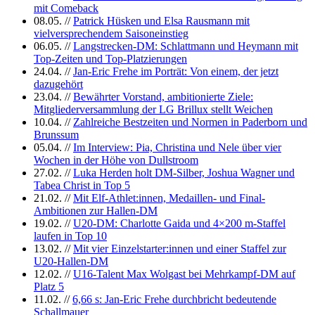
mit Comeback
08.05.
//
Patrick Hüsken und Elsa Rausmann mit
vielversprechendem Saisoneinstieg
06.05.
//
Langstrecken-DM: Schlattmann und Heymann mit
Top-Zeiten und Top-Platzierungen
24.04.
//
Jan-Eric Frehe im Porträt: Von einem, der jetzt
dazugehört
23.04.
//
Bewährter Vorstand, ambitionierte Ziele:
Mitgliederversammlung der LG Brillux stellt Weichen
10.04.
//
Zahlreiche Bestzeiten und Normen in Paderborn und
Brunssum
05.04.
//
Im Interview: Pia, Christina und Nele über vier
Wochen in der Höhe von Dullstroom
27.02.
//
Luka Herden holt DM-Silber, Joshua Wagner und
Tabea Christ in Top 5
21.02.
//
Mit Elf-Athlet:innen, Medaillen- und Final-
Ambitionen zur Hallen-DM
19.02.
//
U20-DM: Charlotte Gaida und 4×200 m-Staffel
laufen in Top 10
13.02.
//
Mit vier Einzelstarter:innen und einer Staffel zur
U20-Hallen-DM
12.02.
//
U16-Talent Max Wolgast bei Mehrkampf-DM auf
Platz 5
11.02.
//
6,66 s: Jan-Eric Frehe durchbricht bedeutende
Schallmauer