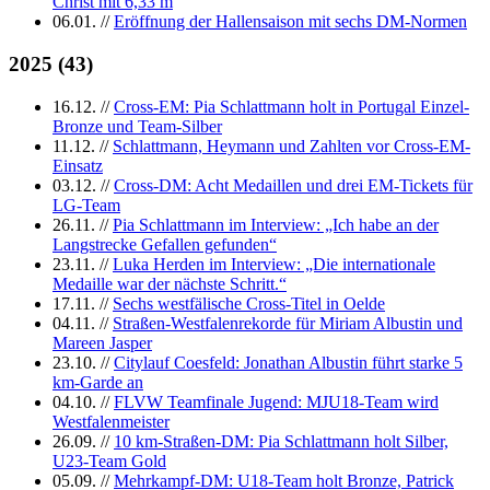
Christ mit 6,33 m
06.01.
//
Eröffnung der Hallensaison mit sechs DM-Normen
2025
(
43
)
16.12.
//
Cross-EM: Pia Schlattmann holt in Portugal Einzel-
Bronze und Team-Silber
11.12.
//
Schlattmann, Heymann und Zahlten vor Cross-EM-
Einsatz
03.12.
//
Cross-DM: Acht Medaillen und drei EM-Tickets für
LG-Team
26.11.
//
Pia Schlattmann im Interview: „Ich habe an der
Langstrecke Gefallen gefunden“
23.11.
//
Luka Herden im Interview: „Die internationale
Medaille war der nächste Schritt.“
17.11.
//
Sechs westfälische Cross-Titel in Oelde
04.11.
//
Straßen-Westfalenrekorde für Miriam Albustin und
Mareen Jasper
23.10.
//
Citylauf Coesfeld: Jonathan Albustin führt starke 5
km-Garde an
04.10.
//
FLVW Teamfinale Jugend: MJU18-Team wird
Westfalenmeister
26.09.
//
10 km-Straßen-DM: Pia Schlattmann holt Silber,
U23-Team Gold
05.09.
//
Mehrkampf-DM: U18-Team holt Bronze, Patrick