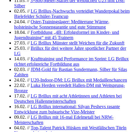
11.05.
//
3×800-Meter-Staffel der weiblichen U23 holt DM-
Silber
02.05.
//
LG Brillux-Nachwuchs verteidigt Wanderpokal beim
Bielefelder Schüler-Teamcup
24.04.
//
Oster-Trainingslager: Mediterrane Wärme,
holsteinische Sonnengarantie und gute Stimmung
18.04.
//
Fortbildung „4B: Erfolgsformel im Kinder- und
Jugendtraining“ mit 45 Trainern
27.03.
//
LG Brillux Münster stellt Weichen für die Zukunft
25.03.
//
Brillux für drei weitere Jahre sportlicher Partner der
LG
14.03.
//
Krafttraining und Performance im Sprint: LG Brillux
richtet erfolgreiche Fortbildung aus
02.03.
//
JDM-Gold für Bastian Sundermann, Silber für Silas
Zahlten
24.02.
//
U20-Indoor-DM: LG Brillux mit Medaillenchancen
22.02.
//
Luka Herden veredelt Hallen-DM mit Weitsprung-
Bronze
17.02.
//
LG Brillux mit acht Athletinnen und Athleten bei
Deutschen Hallenmeisterschaften
16.02.
//
LG Brillux international: Silyan Peshevs rasante
Entwicklung zum bulgarische Vize-Meister
09.02.
//
LG Brillux mit 16-mal Edelmetall bei NRW-
Meisterschaften
04.02.
//
Top-Talent Patrick Hüsken mit Westfälischen Titeln