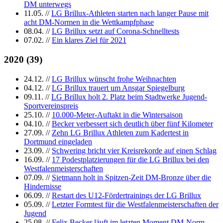
DM unterwegs
11.05.
//
LG Brillux-Athleten starten nach langer Pause mit
acht DM-Normen in die Wettkampfphase
08.04.
//
LG Brillux setzt auf Corona-Schnelltests
07.02.
//
Ein klares Ziel für 2021
2020
(
39
)
24.12.
//
LG Brillux wünscht frohe Weihnachten
04.12.
//
LG Brillux trauert um Ansgar Spiegelburg
09.11.
//
LG Brillux holt 2. Platz beim Stadtwerke Jugend-
Sportvereinspreis
25.10.
//
10.000-Meter-Auftakt in die Wintersaison
04.10.
//
Becker verbessert sich deutlich über fünf Kilometer
27.09.
//
Zehn LG Brillux Athleten zum Kadertest in
Dortmund eingeladen
23.09.
//
Schwering bricht vier Kreisrekorde auf einen Schlag
16.09.
//
17 Podestplatzierungen für die LG Brillux bei den
Westfalenmeisterschaften
07.09.
//
Sietmann holt in Spitzen-Zeit DM-Bronze über die
Hindernisse
06.09.
//
Restart des U12-Fördertrainings der LG Brillux
05.09.
//
Letzter Formtest für die Westfalenmeisterschaften der
Jugend
25.08.
//
Felix Becker läuft im letzten Moment DM-Norm