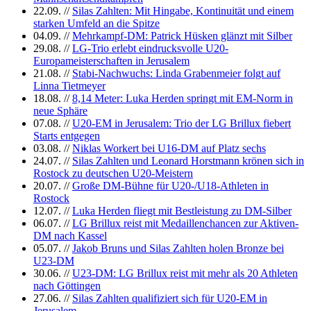
22.09.
//
Silas Zahlten: Mit Hingabe, Kontinuität und einem
starken Umfeld an die Spitze
04.09.
//
Mehrkampf-DM: Patrick Hüsken glänzt mit Silber
29.08.
//
LG-Trio erlebt eindrucksvolle U20-
Europameisterschaften in Jerusalem
21.08.
//
Stabi-Nachwuchs: Linda Grabenmeier folgt auf
Linna Tietmeyer
18.08.
//
8,14 Meter: Luka Herden springt mit EM-Norm in
neue Sphäre
07.08.
//
U20-EM in Jerusalem: Trio der LG Brillux fiebert
Starts entgegen
03.08.
//
Niklas Workert bei U16-DM auf Platz sechs
24.07.
//
Silas Zahlten und Leonard Horstmann krönen sich in
Rostock zu deutschen U20-Meistern
20.07.
//
Große DM-Bühne für U20-/U18-Athleten in
Rostock
12.07.
//
Luka Herden fliegt mit Bestleistung zu DM-Silber
06.07.
//
LG Brillux reist mit Medaillenchancen zur Aktiven-
DM nach Kassel
05.07.
//
Jakob Bruns und Silas Zahlten holen Bronze bei
U23-DM
30.06.
//
U23-DM: LG Brillux reist mit mehr als 20 Athleten
nach Göttingen
27.06.
//
Silas Zahlten qualifiziert sich für U20-EM in
Jerusalem