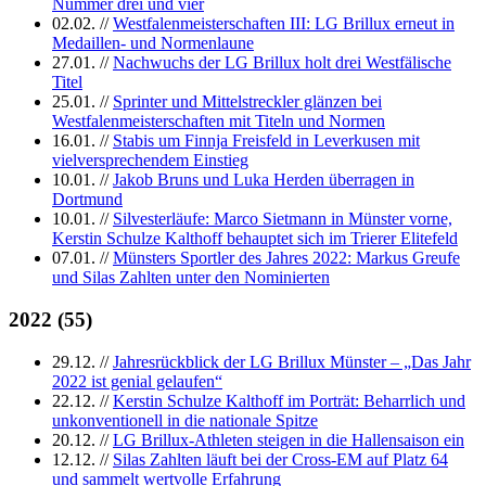
Nummer drei und vier
02.02.
//
Westfalenmeisterschaften III: LG Brillux erneut in
Medaillen- und Normenlaune
27.01.
//
Nachwuchs der LG Brillux holt drei Westfälische
Titel
25.01.
//
Sprinter und Mittelstreckler glänzen bei
Westfalenmeisterschaften mit Titeln und Normen
16.01.
//
Stabis um Finnja Freisfeld in Leverkusen mit
vielversprechendem Einstieg
10.01.
//
Jakob Bruns und Luka Herden überragen in
Dortmund
10.01.
//
Silvesterläufe: Marco Sietmann in Münster vorne,
Kerstin Schulze Kalthoff behauptet sich im Trierer Elitefeld
07.01.
//
Münsters Sportler des Jahres 2022: Markus Greufe
und Silas Zahlten unter den Nominierten
2022
(
55
)
29.12.
//
Jahresrückblick der LG Brillux Münster – „Das Jahr
2022 ist genial gelaufen“
22.12.
//
Kerstin Schulze Kalthoff im Porträt: Beharrlich und
unkonventionell in die nationale Spitze
20.12.
//
LG Brillux-Athleten steigen in die Hallensaison ein
12.12.
//
Silas Zahlten läuft bei der Cross-EM auf Platz 64
und sammelt wertvolle Erfahrung