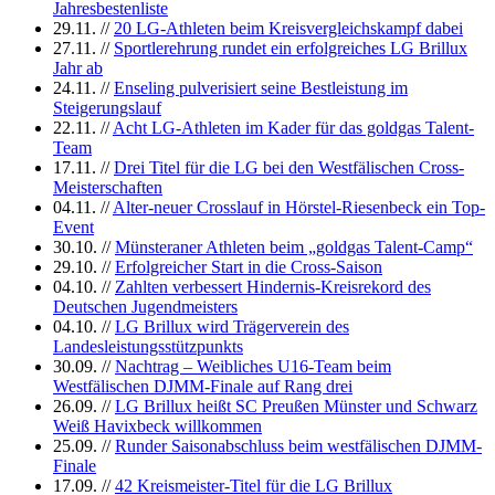
Jahresbestenliste
29.11.
//
20 LG-Athleten beim Kreisvergleichskampf dabei
27.11.
//
Sportlerehrung rundet ein erfolgreiches LG Brillux
Jahr ab
24.11.
//
Enseling pulverisiert seine Bestleistung im
Steigerungslauf
22.11.
//
Acht LG-Athleten im Kader für das goldgas Talent-
Team
17.11.
//
Drei Titel für die LG bei den Westfälischen Cross-
Meisterschaften
04.11.
//
Alter-neuer Crosslauf in Hörstel-Riesenbeck ein Top-
Event
30.10.
//
Münsteraner Athleten beim „goldgas Talent-Camp“
29.10.
//
Erfolgreicher Start in die Cross-Saison
04.10.
//
Zahlten verbessert Hindernis-Kreisrekord des
Deutschen Jugendmeisters
04.10.
//
LG Brillux wird Trägerverein des
Landesleistungsstützpunkts
30.09.
//
Nachtrag – Weibliches U16-Team beim
Westfälischen DJMM-Finale auf Rang drei
26.09.
//
LG Brillux heißt SC Preußen Münster und Schwarz
Weiß Havixbeck willkommen
25.09.
//
Runder Saisonabschluss beim westfälischen DJMM-
Finale
17.09.
//
42 Kreismeister-Titel für die LG Brillux