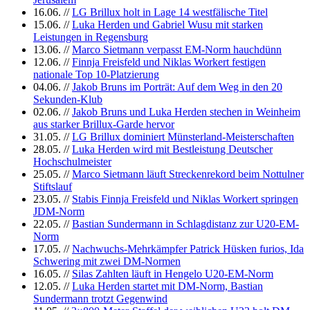
16.06.
//
LG Brillux holt in Lage 14 westfälische Titel
15.06.
//
Luka Herden und Gabriel Wusu mit starken
Leistungen in Regensburg
13.06.
//
Marco Sietmann verpasst EM-Norm hauchdünn
12.06.
//
Finnja Freisfeld und Niklas Workert festigen
nationale Top 10-Platzierung
04.06.
//
Jakob Bruns im Porträt: Auf dem Weg in den 20
Sekunden-Klub
02.06.
//
Jakob Bruns und Luka Herden stechen in Weinheim
aus starker Brillux-Garde hervor
31.05.
//
LG Brillux dominiert Münsterland-Meisterschaften
28.05.
//
Luka Herden wird mit Bestleistung Deutscher
Hochschulmeister
25.05.
//
Marco Sietmann läuft Streckenrekord beim Nottulner
Stiftslauf
23.05.
//
Stabis Finnja Freisfeld und Niklas Workert springen
JDM-Norm
22.05.
//
Bastian Sundermann in Schlagdistanz zur U20-EM-
Norm
17.05.
//
Nachwuchs-Mehrkämpfer Patrick Hüsken furios, Ida
Schwering mit zwei DM-Normen
16.05.
//
Silas Zahlten läuft in Hengelo U20-EM-Norm
12.05.
//
Luka Herden startet mit DM-Norm, Bastian
Sundermann trotzt Gegenwind