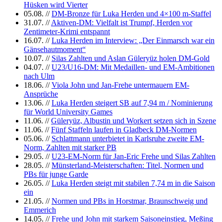
Hüsken wird Vierter
05.08.
//
DM-Bronze für Luka Herden und 4×100 m-Staffel
31.07.
//
Aktiven-DM: Vielfalt ist Trumpf, Herden vor
Zentimeter-Krimi entspannt
16.07.
//
Luka Herden im Interview: „Der Einmarsch war ein
Gänsehautmoment“
10.07.
//
Silas Zahlten und Aslan Güleryüz holen DM-Gold
04.07.
//
U23/U16-DM: Mit Medaillen- und EM-Ambitionen
nach Ulm
18.06.
//
Viola John und Jan-Frehe untermauern EM-
Ansprüche
13.06.
//
Luka Herden steigert SB auf 7,94 m / Nominierung
für World University Games
11.06.
//
Güleryüz, Albustin und Workert setzen sich in Szene
11.06.
//
Fünf Staffeln laufen in Gladbeck DM-Normen
05.06.
//
Schlattmann unterbietet in Karlsruhe zweite EM-
Norm, Zahlten mit starker PB
29.05.
//
U23-EM-Norm für Jan-Eric Frehe und Silas Zahlten
28.05.
//
Münsterland-Meisterschaften: Titel, Normen und
PBs für junge Garde
26.05.
//
Luka Herden steigt mit stabilen 7,74 m in die Saison
ein
21.05.
//
Normen und PBs in Horstmar, Braunschweig und
Emmerich
14.05.
//
Frehe und John mit starkem Saisoneinstieg, Meßing