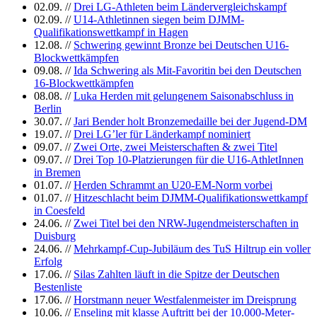
02.09.
//
Drei LG-Athleten beim Ländervergleichskampf
02.09.
//
U14-Athletinnen siegen beim DJMM-
Qualifikationswettkampf in Hagen
12.08.
//
Schwering gewinnt Bronze bei Deutschen U16-
Blockwettkämpfen
09.08.
//
Ida Schwering als Mit-Favoritin bei den Deutschen
16-Blockwettkämpfen
08.08.
//
Luka Herden mit gelungenem Saisonabschluss in
Berlin
30.07.
//
Jari Bender holt Bronzemedaille bei der Jugend-DM
19.07.
//
Drei LG’ler für Länderkampf nominiert
09.07.
//
Zwei Orte, zwei Meisterschaften & zwei Titel
09.07.
//
Drei Top 10-Platzierungen für die U16-AthletInnen
in Bremen
01.07.
//
Herden Schrammt an U20-EM-Norm vorbei
01.07.
//
Hitzeschlacht beim DJMM-Qualifikationswettkampf
in Coesfeld
24.06.
//
Zwei Titel bei den NRW-Jugendmeisterschaften in
Duisburg
24.06.
//
Mehrkampf-Cup-Jubiläum des TuS Hiltrup ein voller
Erfolg
17.06.
//
Silas Zahlten läuft in die Spitze der Deutschen
Bestenliste
17.06.
//
Horstmann neuer Westfalenmeister im Dreisprung
10.06.
//
Enseling mit klasse Auftritt bei der 10.000-Meter-