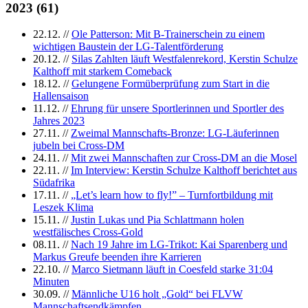
2023
(
61
)
22.12.
//
Ole Patterson: Mit B-Trainerschein zu einem
wichtigen Baustein der LG-Talentförderung
20.12.
//
Silas Zahlten läuft Westfalenrekord, Kerstin Schulze
Kalthoff mit starkem Comeback
18.12.
//
Gelungene Formüberprüfung zum Start in die
Hallensaison
11.12.
//
Ehrung für unsere Sportlerinnen und Sportler des
Jahres 2023
27.11.
//
Zweimal Mannschafts-Bronze: LG-Läuferinnen
jubeln bei Cross-DM
24.11.
//
Mit zwei Mannschaften zur Cross-DM an die Mosel
22.11.
//
Im Interview: Kerstin Schulze Kalthoff berichtet aus
Südafrika
17.11.
//
„Let’s learn how to fly!” – Turnfortbildung mit
Leszek Klima
15.11.
//
Justin Lukas und Pia Schlattmann holen
westfälisches Cross-Gold
08.11.
//
Nach 19 Jahre im LG-Trikot: Kai Sparenberg und
Markus Greufe beenden ihre Karrieren
22.10.
//
Marco Sietmann läuft in Coesfeld starke 31:04
Minuten
30.09.
//
Männliche U16 holt „Gold“ bei FLVW
Mannschaftsendkämpfen