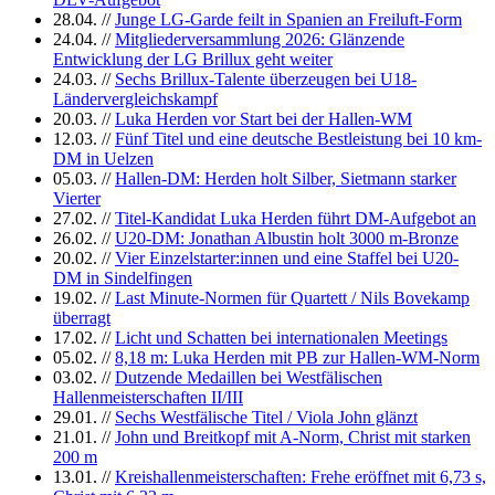
28.04.
//
Junge LG-Garde feilt in Spanien an Freiluft-Form
24.04.
//
Mitgliederversammlung 2026: Glänzende
Entwicklung der LG Brillux geht weiter
24.03.
//
Sechs Brillux-Talente überzeugen bei U18-
Ländervergleichskampf
20.03.
//
Luka Herden vor Start bei der Hallen-WM
12.03.
//
Fünf Titel und eine deutsche Bestleistung bei 10 km-
DM in Uelzen
05.03.
//
Hallen-DM: Herden holt Silber, Sietmann starker
Vierter
27.02.
//
Titel-Kandidat Luka Herden führt DM-Aufgebot an
26.02.
//
U20-DM: Jonathan Albustin holt 3000 m-Bronze
20.02.
//
Vier Einzelstarter:innen und eine Staffel bei U20-
DM in Sindelfingen
19.02.
//
Last Minute-Normen für Quartett / Nils Bovekamp
überragt
17.02.
//
Licht und Schatten bei internationalen Meetings
05.02.
//
8,18 m: Luka Herden mit PB zur Hallen-WM-Norm
03.02.
//
Dutzende Medaillen bei Westfälischen
Hallenmeisterschaften II/III
29.01.
//
Sechs Westfälische Titel / Viola John glänzt
21.01.
//
John und Breitkopf mit A-Norm, Christ mit starken
200 m
13.01.
//
Kreishallenmeisterschaften: Frehe eröffnet mit 6,73 s,