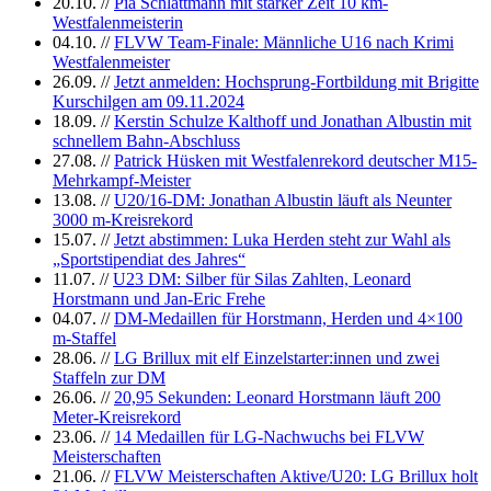
20.10.
//
Pia Schlattmann mit starker Zeit 10 km-
Westfalenmeisterin
04.10.
//
FLVW Team-Finale: Männliche U16 nach Krimi
Westfalenmeister
26.09.
//
Jetzt anmelden: Hochsprung-Fortbildung mit Brigitte
Kurschilgen am 09.11.2024
18.09.
//
Kerstin Schulze Kalthoff und Jonathan Albustin mit
schnellem Bahn-Abschluss
27.08.
//
Patrick Hüsken mit Westfalenrekord deutscher M15-
Mehrkampf-Meister
13.08.
//
U20/16-DM: Jonathan Albustin läuft als Neunter
3000 m-Kreisrekord
15.07.
//
Jetzt abstimmen: Luka Herden steht zur Wahl als
„Sportstipendiat des Jahres“
11.07.
//
U23 DM: Silber für Silas Zahlten, Leonard
Horstmann und Jan-Eric Frehe
04.07.
//
DM-Medaillen für Horstmann, Herden und 4×100
m-Staffel
28.06.
//
LG Brillux mit elf Einzelstarter:innen und zwei
Staffeln zur DM
26.06.
//
20,95 Sekunden: Leonard Horstmann läuft 200
Meter-Kreisrekord
23.06.
//
14 Medaillen für LG-Nachwuchs bei FLVW
Meisterschaften
21.06.
//
FLVW Meisterschaften Aktive/U20: LG Brillux holt