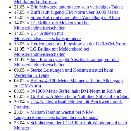
Mehrkampfkonkurrenz
21.05.
//
Eric Schwarze untermauert sein vielseitiges Talent
17.05.
//
Buffi läuft Jugend-DM-Norm über 3.000 Meter
15.05.
//
Sören Buffi mit einer tollen Vorstellung in Ahlen
14.05.
//
LG Brillux mit Melderekord bei
Münsterlandmeisterschaften
14.05.
//
U14-Athleten mit
Münsterlandsmeisterschaftspremiere
13.05.
//
Herden kratzt mit Flugshow an der U20-WM-Norm
11.05.
//
LG Brillux mit Melderekord bei
Münsterlandmeisterschaften
11.05.
//
Jutta Frommeyer gibt Abschiedstraining vor den
Münsterlandmeisterschaften
09.05.
//
Starke Leistungen und Kreismeistertitel beim
Werfertag in Telgte
08.05.
//
Brillux 4×100-Meter-Männerstaffel im Alleingang
zur DM-Norm
08.05.
//
3×1000-Meter-Staffel hakt DM-Norm in Köln ab
07.05.
//
16 Brillux Athleten beim Nottulner Stiftslauf am Start
30.04.
//
U14-Nachwuchsathletinnen mit Blockwettkampf-
Premiere
23.04.
//
Mariam Ibrahim wächst bei NRW-
Langstreckenmeisterschaften über sich hinaus
23.04.
//
Schülterteam der LG Brillux holt Wanderpokal nach
Münster