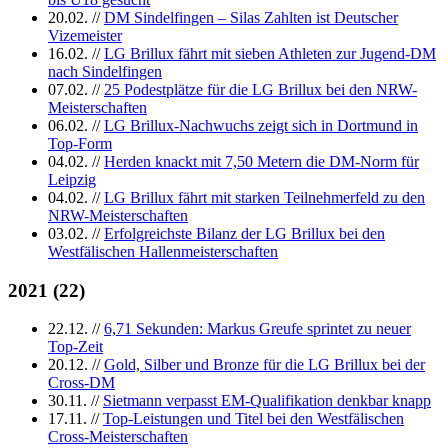
20.02.
//
DM Sindelfingen – Silas Zahlten ist Deutscher
Vizemeister
16.02.
//
LG Brillux fährt mit sieben Athleten zur Jugend-DM
nach Sindelfingen
07.02.
//
25 Podestplätze für die LG Brillux bei den NRW-
Meisterschaften
06.02.
//
LG Brillux-Nachwuchs zeigt sich in Dortmund in
Top-Form
04.02.
//
Herden knackt mit 7,50 Metern die DM-Norm für
Leipzig
04.02.
//
LG Brillux fährt mit starken Teilnehmerfeld zu den
NRW-Meisterschaften
03.02.
//
Erfolgreichste Bilanz der LG Brillux bei den
Westfälischen Hallenmeisterschaften
2021
(
22
)
22.12.
//
6,71 Sekunden: Markus Greufe sprintet zu neuer
Top-Zeit
20.12.
//
Gold, Silber und Bronze für die LG Brillux bei der
Cross-DM
30.11.
//
Sietmann verpasst EM-Qualifikation denkbar knapp
17.11.
//
Top-Leistungen und Titel bei den Westfälischen
Cross-Meisterschaften