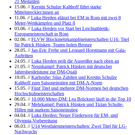
21 Medaillen
15.06.
//
Kerstin Schulze Kalthoff führt starke
Mittelstreckler:innen an
11.06.
//
Luka Herden glänzt bei EM in Rom mit zwei 8
Meter-Wettkämpfen und Platz 8
03.06.
//
Luka Herden vor Start bei Leichtathletik-
Europameisterschaft in Rom
02.06.
//
FLVW Blockmehrkampfmeisterschaften U16: Titel
für Patrick Hüsken, Teams holen Bronze
28.05.
//
Jan-Eric Frehe und Leonard Horstmann mit Gala-
Auftritten
24.05.
//
Luka Herden peilt die Ausreißer nach oben an
21.05.
//
Neunkampf: Patrick Hüsken mit deutscher
Jahresbestleistung zur DM-Quali
19.05.
//
Karlsruhe: Silas Zahlten und Kerstin Schulze
Kalthoff zum Saisoneinstieg mit DM-A-Norm
15.05.
//
Fünf Titel und mehrere DM-Normen bei deutschen
Hochschulmeisterschaften
06.05.
//
10.000 Meter-DM: Lea Brückner läuft in die Top 10
29.04.
//
Mehrkampf: Patrick Hüsken und Tizian Schulte-
Hillen mit starkem Saisoneinstieg
04.04.
//
Luka Herden: Neuer Förderweg für EM- und
Olympia-Vorbereitung
06.03.
//
U14 Westfalenmeisterschaften: Zwei Titel für LG-
Nachwuchs