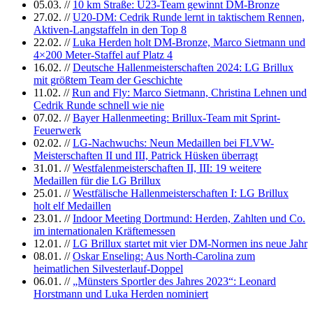
05.03.
//
10 km Straße: U23-Team gewinnt DM-Bronze
27.02.
//
U20-DM: Cedrik Runde lernt in taktischem Rennen,
Aktiven-Langstaffeln in den Top 8
22.02.
//
Luka Herden holt DM-Bronze, Marco Sietmann und
4×200 Meter-Staffel auf Platz 4
16.02.
//
Deutsche Hallenmeisterschaften 2024: LG Brillux
mit größtem Team der Geschichte
11.02.
//
Run and Fly: Marco Sietmann, Christina Lehnen und
Cedrik Runde schnell wie nie
07.02.
//
Bayer Hallenmeeting: Brillux-Team mit Sprint-
Feuerwerk
02.02.
//
LG-Nachwuchs: Neun Medaillen bei FLVW-
Meisterschaften II und III, Patrick Hüsken überragt
31.01.
//
Westfalenmeisterschaften II, III: 19 weitere
Medaillen für die LG Brillux
25.01.
//
Westfälische Hallenmeisterschaften I: LG Brillux
holt elf Medaillen
23.01.
//
Indoor Meeting Dortmund: Herden, Zahlten und Co.
im internationalen Kräftemessen
12.01.
//
LG Brillux startet mit vier DM-Normen ins neue Jahr
08.01.
//
Oskar Enseling: Aus North-Carolina zum
heimatlichen Silvesterlauf-Doppel
06.01.
//
„Münsters Sportler des Jahres 2023“: Leonard
Horstmann und Luka Herden nominiert