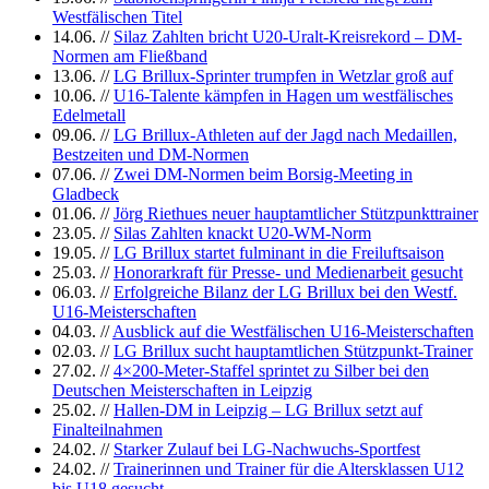
Westfälischen Titel
14.06.
//
Silaz Zahlten bricht U20-Uralt-Kreisrekord – DM-
Normen am Fließband
13.06.
//
LG Brillux-Sprinter trumpfen in Wetzlar groß auf
10.06.
//
U16-Talente kämpfen in Hagen um westfälisches
Edelmetall
09.06.
//
LG Brillux-Athleten auf der Jagd nach Medaillen,
Bestzeiten und DM-Normen
07.06.
//
Zwei DM-Normen beim Borsig-Meeting in
Gladbeck
01.06.
//
Jörg Riethues neuer hauptamtlicher Stützpunkttrainer
23.05.
//
Silas Zahlten knackt U20-WM-Norm
19.05.
//
LG Brillux startet fulminant in die Freiluftsaison
25.03.
//
Honorarkraft für Presse- und Medienarbeit gesucht
06.03.
//
Erfolgreiche Bilanz der LG Brillux bei den Westf.
U16-Meisterschaften
04.03.
//
Ausblick auf die Westfälischen U16-Meisterschaften
02.03.
//
LG Brillux sucht hauptamtlichen Stützpunkt-Trainer
27.02.
//
4×200-Meter-Staffel sprintet zu Silber bei den
Deutschen Meisterschaften in Leipzig
25.02.
//
Hallen-DM in Leipzig – LG Brillux setzt auf
Finalteilnahmen
24.02.
//
Starker Zulauf bei LG-Nachwuchs-Sportfest
24.02.
//
Trainerinnen und Trainer für die Altersklassen U12
bis U18 gesucht