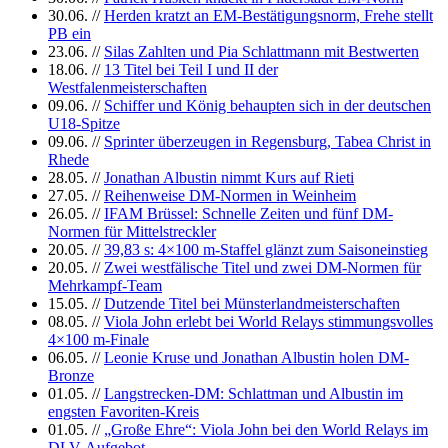
30.06.
//
Herden kratzt an EM-Bestätigungsnorm, Frehe stellt
PB ein
23.06.
//
Silas Zahlten und Pia Schlattmann mit Bestwerten
18.06.
//
13 Titel bei Teil I und II der
Westfalenmeisterschaften
09.06.
//
Schiffer und König behaupten sich in der deutschen
U18-Spitze
09.06.
//
Sprinter überzeugen in Regensburg, Tabea Christ in
Rhede
28.05.
//
Jonathan Albustin nimmt Kurs auf Rieti
27.05.
//
Reihenweise DM-Normen in Weinheim
26.05.
//
IFAM Brüssel: Schnelle Zeiten und fünf DM-
Normen für Mittelstreckler
20.05.
//
39,83 s: 4×100 m-Staffel glänzt zum Saisoneinstieg
20.05.
//
Zwei westfälische Titel und zwei DM-Normen für
Mehrkampf-Team
15.05.
//
Dutzende Titel bei Münsterlandmeisterschaften
08.05.
//
Viola John erlebt bei World Relays stimmungsvolles
4×100 m-Finale
06.05.
//
Leonie Kruse und Jonathan Albustin holen DM-
Bronze
01.05.
//
Langstrecken-DM: Schlattman und Albustin im
engsten Favoriten-Kreis
01.05.
//
„Große Ehre“: Viola John bei den World Relays im
DLV-Aufgebot