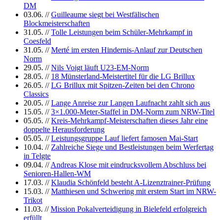
DM
03.06.
//
Guilleaume siegt bei Westfälischen
Blockmeisterschaften
31.05.
//
Tolle Leistungen beim Schüler-Mehrkampf in
Coesfeld
31.05.
//
Merté im ersten Hindernis-Anlauf zur Deutschen
Norm
29.05.
//
Nils Voigt läuft U23-EM-Norm
28.05.
//
18 Münsterland-Meistertitel für die LG Brillux
26.05.
//
LG Brillux mit Spitzen-Zeiten bei den Chrono
Classics
20.05.
//
Lange Anreise zur Langen Laufnacht zahlt sich aus
15.05.
//
3×1.000-Meter-Staffel in DM-Norm zum NRW-Titel
05.05.
//
Kreis-Mehrkampf-Meisterschaften dieses Jahr eine
doppelte Herausforderung
05.05.
//
Leistungsgruppe Lauf liefert famosen Mai-Start
10.04.
//
Zahlreiche Siege und Bestleistungen beim Werfertag
in Telgte
09.04.
//
Andreas Klose mit eindrucksvollem Abschluss bei
Senioren-Hallen-WM
17.03.
//
Klaudia Schönfeld besteht A-Lizenztrainer-Prüfung
15.03.
//
Matthiesen und Schwering mit erstem Start im NRW-
Trikot
11.03.
//
Mission Pokalverteidigung in Bielefeld erfolgreich
erfüllt