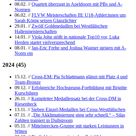
08.02.
//
Quartett überzugt in Apeldoorn mit PBs und A-
Normen
06.02.
//
FLVW Meisterschaften III: U18-Athlet:innen um
Sarah König setzen Glanzlichter
29.01.
//
Zwölf Goldmedaillen bei Westfälischen
Hallenmeisterschaften
14.01.
//
Viola John stößt in nationale Top10 vor, Luka
Herden startet vielversprechend
08.01.
//
Jan-Eric Frehe und Joshua Wagner steigen mit A-
Norm ein
2024
(
45
)
15.12.
//
Cross-EM: Pia Schlattmann glänzt mit Platz 4 und
Team-Bronze
09.12.
//
Erfolgreiche Hochsprung-Fortbildung mit Brigitte
Kurschilgen
26.11.
//
Kompletter Medaillensatz bei der Cross-DM in
Riesenbeck
13.11.
//
Sieben Einzel-Medaillen bei Cross-Westfälischen
07.11.
//
„Die Akklimatisierung ging sehr schnell.“ – Silas
Zahlten trainiert in Dullstroom
05.11.
//
Mittelstrecken-Gruppe mit starken Leistungen in
Witten