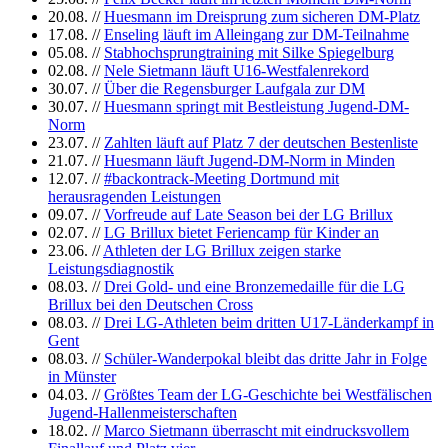
20.08.
//
Huesmann im Dreisprung zum sicheren DM-Platz
17.08.
//
Enseling läuft im Alleingang zur DM-Teilnahme
05.08.
//
Stabhochsprungtraining mit Silke Spiegelburg
02.08.
//
Nele Sietmann läuft U16-Westfalenrekord
30.07.
//
Über die Regensburger Laufgala zur DM
30.07.
//
Huesmann springt mit Bestleistung Jugend-DM-
Norm
23.07.
//
Zahlten läuft auf Platz 7 der deutschen Bestenliste
21.07.
//
Huesmann läuft Jugend-DM-Norm in Minden
12.07.
//
#backontrack-Meeting Dortmund mit
herausragenden Leistungen
09.07.
//
Vorfreude auf Late Season bei der LG Brillux
02.07.
//
LG Brillux bietet Feriencamp für Kinder an
23.06.
//
Athleten der LG Brillux zeigen starke
Leistungsdiagnostik
08.03.
//
Drei Gold- und eine Bronzemedaille für die LG
Brillux bei den Deutschen Cross
08.03.
//
Drei LG-Athleten beim dritten U17-Länderkampf in
Gent
08.03.
//
Schüler-Wanderpokal bleibt das dritte Jahr in Folge
in Münster
04.03.
//
Größtes Team der LG-Geschichte bei Westfälischen
Jugend-Hallenmeisterschaften
18.02.
//
Marco Sietmann überrascht mit eindrucksvollem