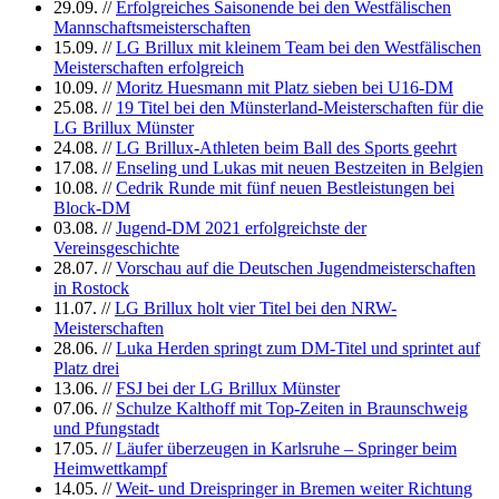
29.09.
//
Erfolgreiches Saisonende bei den Westfälischen
Mannschaftsmeisterschaften
15.09.
//
LG Brillux mit kleinem Team bei den Westfälischen
Meisterschaften erfolgreich
10.09.
//
Moritz Huesmann mit Platz sieben bei U16-DM
25.08.
//
19 Titel bei den Münsterland-Meisterschaften für die
LG Brillux Münster
24.08.
//
LG Brillux-Athleten beim Ball des Sports geehrt
17.08.
//
Enseling und Lukas mit neuen Bestzeiten in Belgien
10.08.
//
Cedrik Runde mit fünf neuen Bestleistungen bei
Block-DM
03.08.
//
Jugend-DM 2021 erfolgreichste der
Vereinsgeschichte
28.07.
//
Vorschau auf die Deutschen Jugendmeisterschaften
in Rostock
11.07.
//
LG Brillux holt vier Titel bei den NRW-
Meisterschaften
28.06.
//
Luka Herden springt zum DM-Titel und sprintet auf
Platz drei
13.06.
//
FSJ bei der LG Brillux Münster
07.06.
//
Schulze Kalthoff mit Top-Zeiten in Braunschweig
und Pfungstadt
17.05.
//
Läufer überzeugen in Karlsruhe – Springer beim
Heimwettkampf
14.05.
//
Weit- und Dreispringer in Bremen weiter Richtung