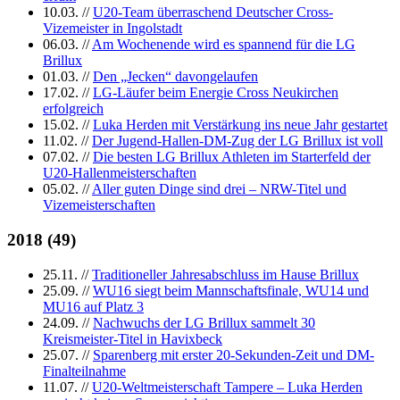
10.03.
//
U20-Team überraschend Deutscher Cross-
Vizemeister in Ingolstadt
06.03.
//
Am Wochenende wird es spannend für die LG
Brillux
01.03.
//
Den „Jecken“ davongelaufen
17.02.
//
LG-Läufer beim Energie Cross Neukirchen
erfolgreich
15.02.
//
Luka Herden mit Verstärkung ins neue Jahr gestartet
11.02.
//
Der Jugend-Hallen-DM-Zug der LG Brillux ist voll
07.02.
//
Die besten LG Brillux Athleten im Starterfeld der
U20-Hallenmeisterschaften
05.02.
//
Aller guten Dinge sind drei – NRW-Titel und
Vizemeisterschaften
2018
(
49
)
25.11.
//
Traditioneller Jahresabschluss im Hause Brillux
25.09.
//
WU16 siegt beim Mannschaftsfinale, WU14 und
MU16 auf Platz 3
24.09.
//
Nachwuchs der LG Brillux sammelt 30
Kreismeister-Titel in Havixbeck
25.07.
//
Sparenberg mit erster 20-Sekunden-Zeit und DM-
Finalteilnahme
11.07.
//
U20-Weltmeisterschaft Tampere – Luka Herden