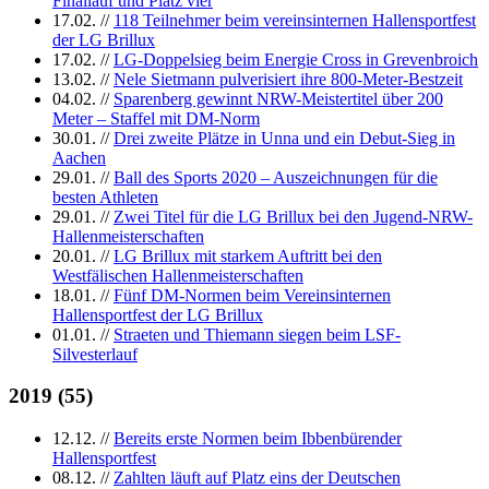
Finallauf und Platz vier
17.02.
//
118 Teilnehmer beim vereinsinternen Hallensportfest
der LG Brillux
17.02.
//
LG-Doppelsieg beim Energie Cross in Grevenbroich
13.02.
//
Nele Sietmann pulverisiert ihre 800-Meter-Bestzeit
04.02.
//
Sparenberg gewinnt NRW-Meistertitel über 200
Meter – Staffel mit DM-Norm
30.01.
//
Drei zweite Plätze in Unna und ein Debut-Sieg in
Aachen
29.01.
//
Ball des Sports 2020 – Auszeichnungen für die
besten Athleten
29.01.
//
Zwei Titel für die LG Brillux bei den Jugend-NRW-
Hallenmeisterschaften
20.01.
//
LG Brillux mit starkem Auftritt bei den
Westfälischen Hallenmeisterschaften
18.01.
//
Fünf DM-Normen beim Vereinsinternen
Hallensportfest der LG Brillux
01.01.
//
Straeten und Thiemann siegen beim LSF-
Silvesterlauf
2019
(
55
)
12.12.
//
Bereits erste Normen beim Ibbenbürender
Hallensportfest
08.12.
//
Zahlten läuft auf Platz eins der Deutschen