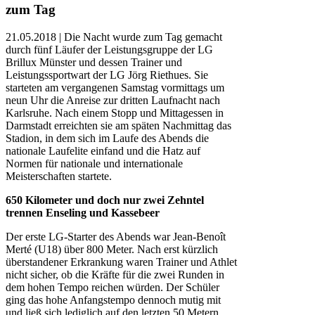
zum Tag
21.05.2018 | Die Nacht wurde zum Tag gemacht
durch fünf Läufer der Leistungsgruppe der LG
Brillux Münster und dessen Trainer und
Leistungssportwart der LG Jörg Riethues. Sie
starteten am vergangenen Samstag vormittags um
neun Uhr die Anreise zur dritten Laufnacht nach
Karlsruhe. Nach einem Stopp und Mittagessen in
Darmstadt erreichten sie am späten Nachmittag das
Stadion, in dem sich im Laufe des Abends die
nationale Laufelite einfand und die Hatz auf
Normen für nationale und internationale
Meisterschaften startete.
650 Kilometer und doch nur zwei Zehntel
trennen Enseling und Kassebeer
Der erste LG-Starter des Abends war Jean-Benoît
Merté (U18) über 800 Meter. Nach erst kürzlich
überstandener Erkrankung waren Trainer und Athlet
nicht sicher, ob die Kräfte für die zwei Runden in
dem hohen Tempo reichen würden. Der Schüler
ging das hohe Anfangstempo dennoch mutig mit
und ließ sich lediglich auf den letzten 50 Metern