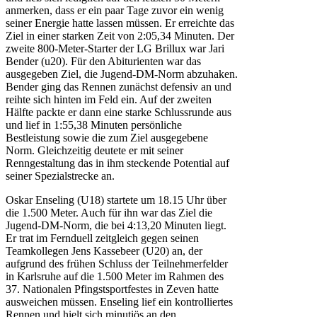
anmerken, dass er ein paar Tage zuvor ein wenig
seiner Energie hatte lassen müssen. Er erreichte das
Ziel in einer starken Zeit von 2:05,34 Minuten. Der
zweite 800-Meter-Starter der LG Brillux war Jari
Bender (u20). Für den Abiturienten war das
ausgegeben Ziel, die Jugend-DM-Norm abzuhaken.
Bender ging das Rennen zunächst defensiv an und
reihte sich hinten im Feld ein. Auf der zweiten
Hälfte packte er dann eine starke Schlussrunde aus
und lief in 1:55,38 Minuten persönliche
Bestleistung sowie die zum Ziel ausgegebene
Norm. Gleichzeitig deutete er mit seiner
Renngestaltung das in ihm steckende Potential auf
seiner Spezialstrecke an.
Oskar Enseling (U18) startete um 18.15 Uhr über
die 1.500 Meter. Auch für ihn war das Ziel die
Jugend-DM-Norm, die bei 4:13,20 Minuten liegt.
Er trat im Fernduell zeitgleich gegen seinen
Teamkollegen Jens Kassebeer (U20) an, der
aufgrund des frühen Schluss der Teilnehmerfelder
in Karlsruhe auf die 1.500 Meter im Rahmen des
37. Nationalen Pfingstsportfestes in Zeven hatte
ausweichen müssen. Enseling lief ein kontrolliertes
Rennen und hielt sich minutiös an den