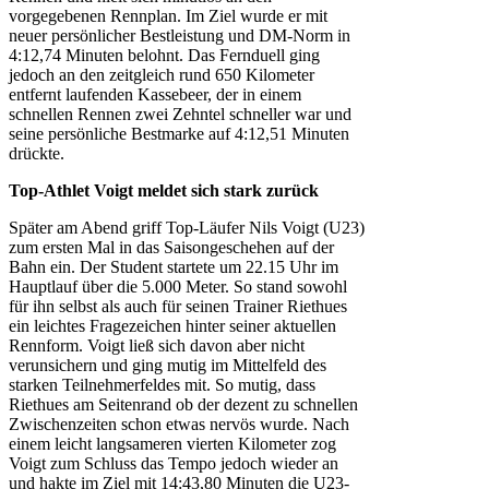
vorgegebenen Rennplan. Im Ziel wurde er mit
neuer persönlicher Bestleistung und DM-Norm in
4:12,74 Minuten belohnt. Das Fernduell ging
jedoch an den zeitgleich rund 650 Kilometer
entfernt laufenden Kassebeer, der in einem
schnellen Rennen zwei Zehntel schneller war und
seine persönliche Bestmarke auf 4:12,51 Minuten
drückte.
Top-Athlet Voigt meldet sich stark zurück
Später am Abend griff Top-Läufer Nils Voigt (U23)
zum ersten Mal in das Saisongeschehen auf der
Bahn ein. Der Student startete um 22.15 Uhr im
Hauptlauf über die 5.000 Meter. So stand sowohl
für ihn selbst als auch für seinen Trainer Riethues
ein leichtes Fragezeichen hinter seiner aktuellen
Rennform. Voigt ließ sich davon aber nicht
verunsichern und ging mutig im Mittelfeld des
starken Teilnehmerfeldes mit. So mutig, dass
Riethues am Seitenrand ob der dezent zu schnellen
Zwischenzeiten schon etwas nervös wurde. Nach
einem leicht langsameren vierten Kilometer zog
Voigt zum Schluss das Tempo jedoch wieder an
und hakte im Ziel mit 14:43,80 Minuten die U23-