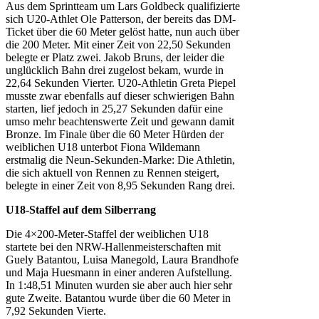
Aus dem Sprintteam um Lars Goldbeck qualifizierte
sich U20-Athlet Ole Patterson, der bereits das DM-
Ticket über die 60 Meter gelöst hatte, nun auch über
die 200 Meter. Mit einer Zeit von 22,50 Sekunden
belegte er Platz zwei. Jakob Bruns, der leider die
unglücklich Bahn drei zugelost bekam, wurde in
22,64 Sekunden Vierter. U20-Athletin Greta Piepel
musste zwar ebenfalls auf dieser schwierigen Bahn
starten, lief jedoch in 25,27 Sekunden dafür eine
umso mehr beachtenswerte Zeit und gewann damit
Bronze. Im Finale über die 60 Meter Hürden der
weiblichen U18 unterbot Fiona Wildemann
erstmalig die Neun-Sekunden-Marke: Die Athletin,
die sich aktuell von Rennen zu Rennen steigert,
belegte in einer Zeit von 8,95 Sekunden Rang drei.
U18-Staffel auf dem Silberrang
Die 4×200-Meter-Staffel der weiblichen U18
startete bei den NRW-Hallenmeisterschaften mit
Guely Batantou, Luisa Manegold, Laura Brandhofe
und Maja Huesmann in einer anderen Aufstellung.
In 1:48,51 Minuten wurden sie aber auch hier sehr
gute Zweite. Batantou wurde über die 60 Meter in
7,92 Sekunden Vierte.