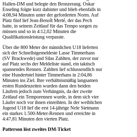
Hallen-DM und belegte den Bronzerang. Oskar
Enseling folgte kurz dahinter und blieb ebenfalls in
4:08,94 Minuten unter der geforderten Norm. Auf
Platz fünf lief Jean-Benoît Merté, der das Pech
hatte, in seinem Zeitlauf für das Tempo sorgen zu
müssen und so in 4:12,02 Minuten die
Qualifikationsleistung verpasste.
Über die 800 Meter der männlichen U18 lieferten
sich der Schnellstgemeldeste Lasse Timmerhans
(SV Brackwede) und Silas Zahlten, der zuvor nur
auf Platz sechs der Meldeliste stand, ein taktisch
spannendes Rennen. Zahlten lief schlussendlich nur
eine Hundertstel hinter Timmerhans in 2:04,86
Minuten ins Ziel. Ihre verhältnismäßig langsamen
ersten Rundenzeiten wurden dann den beiden
Läufern jedoch zum Verhängnis, da der zweite
Zeitlauf ein Temporennen wurde, in dem sich vier
Läufer noch vor ihnen einreihten. In der weiblichen
Jugend U18 lief die erst 14-jährige Nele Sietmann
ein starkes 1.500-Meter-Rennen und erreichte in
4:47,81 Minuten den vierten Platz.
Patterson löst zweites DM-Ticket