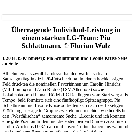
Überragende Individual-Leistung in
einem starken LG-Team: Pia
Schlattmann. © Florian Walz
U20 (4,35 Kilometer): Pia Schlattmann und Leonie Kruse Seite
an Seite
Athletinnen aus zwölf Landesverbänden warfen sich am
Samstagmittag in die U20-Entscheidung. In einem hochklassigen
Feld drückten die nominellen Favoritinnen um Carolin Hinrichs
(VfL Löning) und Adia Budde (TSV Altenholz) sowie
Lokalmatadorin Hannah Rödel (LC Rehlingen) vom Start weg aufs
Tempo, bald formierte sich eine fünfköpfige Spitzengruppe. Pia
Schlattmann und Leonie Kruse sortierten sich nach der hakeligen
Eröffnungspassage in Gruppe zwei ein und machten wie bereits bei
den „Westfälischen“ gemeinsame Sache. „Leonie und ich konnten
eine gute Position finden und die ersten beiden Runden zusammen
laufen. Auch das U23-Team und unsere Trainer haben uns während
des kompletten Rennens angefeuert – das hat bei dem