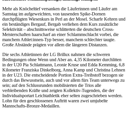
Mehr als Knöcheltief versanken die Läuferinnen und Läufer am
Samstag im aufgeweichten, von tausenden Spike-Dornen
durchpflügten Wiesenkurs in Perl an der Mosel. Scharfe Kehren und
ein beständiges Bergauf, Bergab verliehen dem Kurs zusätzliche
Selektivität – abschnittsweise schlitterten die deutschen Cross-
Meisterschaften haarscharf an einer Schlammschlacht vorbei, die
manchem Athlet:innen-Typ besser, manchem schlechter taugte.
Große Abstände prägten vor allem die längeren Distanzen.
Die sechs Athletinnen der LG Brillux nahmen die schweren
Bedingungen ohne Wenn und Aber an. 4,35 Kilometer durchlitten
in der U20 Pia Schlattmann, Leonie Kruse und Edda Kemming, 6,8
Kilometer Franziska Dinkelborg, Anna Kamp und Christina Lehnen
in der U23. Die entscheidende Portion Extra-Treibstoff bezogen sie
durch das Bewusstsein, auch und vor allem fürs Team unterwegs zu
sein; auf den Schlussrunden mobilisierten die Trios alle
verbleibenden Kräfte und zeigten Kollektiv-Tugenden, die der
Individualsportart Leichtathletik eher selten zugeschrieben werden.
Lohn für den geschlossenen Auftritt waren zwei umjubelte
Mannschafts-Bronze-Medaillen.