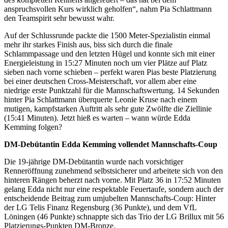
anspruchsvollen Kurs wirklich geholfen“, nahm Pia Schlattmann
den Teamspirit sehr bewusst wahr.
Auf der Schlussrunde packte die 1500 Meter-Spezialistin einmal
mehr ihr starkes Finish aus, biss sich durch die finale
Schlammpassage und den letzten Hügel und konnte sich mit einer
Energieleistung in 15:27 Minuten noch um vier Plätze auf Platz
sieben nach vorne schieben – perfekt waren Pias beste Platzierung
bei einer deutschen Cross-Meisterschaft, vor allem aber eine
niedrige erste Punktzahl für die Mannschaftswertung. 14 Sekunden
hinter Pia Schlattmann überquerte Leonie Kruse nach einem
mutigen, kampfstarken Auftritt als sehr gute Zwölfte die Ziellinie
(15:41 Minuten). Jetzt hieß es warten – wann würde Edda
Kemming folgen?
DM-Debütantin
Edda Kemming vollendet Mannschafts-Coup
Die 19-jährige DM-Debütantin wurde nach vorsichtiger
Renneröffnung zunehmend selbstsicherer und arbeitete sich von den
hinteren Rängen beherzt nach vorne. Mit Platz 36 in 17:52 Minuten
gelang Edda nicht nur eine respektable Feuertaufe, sondern auch der
entscheidende Beitrag zum umjubelten Mannschafts-Coup: Hinter
der LG Telis Finanz Regensburg (36 Punkte), und dem VfL
Löningen (46 Punkte) schnappte sich das Trio der LG Brillux mit 56
Platzierungs-Punkten DM-Bronze.