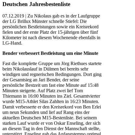
Deutschen Jahresbestenliste
07.12.2019 | Zu Nikolaus gab es in der Laufgruppe
der LG Brillux Münster schnelle Stiefel: Die
persönlichen Bestleistungen sowie ein Kreisrekord
fielen und der erste Platz der 15-jährigen über fünf
Kilometer ist nach diesem Wochenende ebenfalls in
LG-Hand.
Bender verbessert Bestleistung um eine Minute
Fast die komplette Gruppe um Jörg Riethues startete
beim Nikolauslauf in Dülmen bei bereits sehr
windigen und regnerischen Bedingungen. Dort ging
der Gesamtsieg an Jari Bender, der seine
persönliche Bestzeit um fast eine Minute auf 15:48
Minuten steigerte. Auf Platz zwei lief Tom
Thiemann in 16:00 Minuten ins Ziel. Gesamtvierter
wurde M15-Athlet Silas Zahlten in 16:23 Minuten.
Damit verbesserte er den Kreisrekord von Ben Erlei
um neun Sekunden und lief auf Rang eins der
aktuellen Deutschen M15-Bestenliste. Bei seinem
starken Lauf wurde er von Oskar Enseling, der sich
an diesem Tag in den Dienst der Mannschaft stellte,
unterstützt. Enseling gab das Anfangstempo optimal