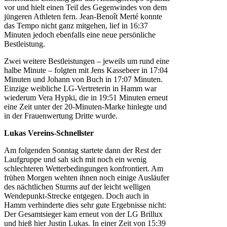
vor und hielt einen Teil des Gegenwindes von dem
jüngeren Athleten fern. Jean-Benoît Merté konnte
das Tempo nicht ganz mitgehen, lief in 16:37
Minuten jedoch ebenfalls eine neue persönliche
Bestleistung.
Zwei weitere Bestleistungen – jeweils um rund eine
halbe Minute – folgten mit Jens Kassebeer in 17:04
Minuten und Johann von Buch in 17:07 Minuten.
Einzige weibliche LG-Vertreterin in Hamm war
wiederum Vera Hypki, die in 19:51 Minuten erneut
eine Zeit unter der 20-Minuten-Marke hinlegte und
in der Frauenwertung Dritte wurde.
Lukas Vereins-Schnellster
Am folgenden Sonntag startete dann der Rest der
Laufgruppe und sah sich mit noch ein wenig
schlechteren Wetterbedingungen konfrontiert. Am
frühen Morgen wehten ihnen noch einige Ausläufer
des nächtlichen Sturms auf der leicht welligen
Wendepunkt-Strecke entgegen. Doch auch in
Hamm verhinderte dies sehr gute Ergebnisse nicht:
Der Gesamtsieger kam erneut von der LG Brillux
und hieß hier Justin Lukas. In einer Zeit von 15:39