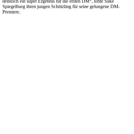
dennoch ein super Ergebnis für die ersten DM“, lobte Silke
Spiegelburg ihren jungen Schützling für seine gelungene DM-
Premiere.