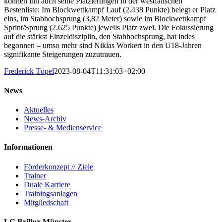
können ihn auch seine Platzierungen in der westfälischen
Bestenliste: Im Blockwettkampf Lauf (2.438 Punkte) belegt er Platz
eins, im Stabhochsprung (3,82 Meter) sowie im Blockwettkampf
Sprint/Sprung (2.625 Punkte) jeweils Platz zwei. Die Fokussierung
auf die stärkst Einzeldisziplin, den Stabhochsprung, hat indes
begonnen – umso mehr sind Niklas Workert in den U18-Jahren
signifikante Steigerungen zuzutrauen.
Frederick Töpel
2023-08-04T11:31:03+02:00
News
Aktuelles
News-Archiv
Presse- & Medienservice
Informationen
Förderkonzept // Ziele
Trainer
Duale Karriere
Trainingsanlagen
Mitgliedschaft
LG Brillux Münster