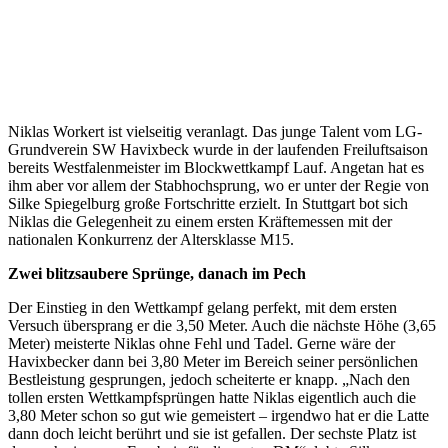
Niklas Workert ist vielseitig veranlagt. Das junge Talent vom LG-
Grundverein SW Havixbeck wurde in der laufenden Freiluftsaison
bereits Westfalenmeister im Blockwettkampf Lauf. Angetan hat es
ihm aber vor allem der Stabhochsprung, wo er unter der Regie von
Silke Spiegelburg große Fortschritte erzielt. In Stuttgart bot sich
Niklas die Gelegenheit zu einem ersten Kräftemessen mit der
nationalen Konkurrenz der Altersklasse M15.
Zwei blitzsaubere Sprünge, danach im Pech
Der Einstieg in den Wettkampf gelang perfekt, mit dem ersten
Versuch übersprang er die 3,50 Meter. Auch die nächste Höhe (3,65
Meter) meisterte Niklas ohne Fehl und Tadel. Gerne wäre der
Havixbecker dann bei 3,80 Meter im Bereich seiner persönlichen
Bestleistung gesprungen, jedoch scheiterte er knapp. „Nach den
tollen ersten Wettkampfsprüngen hatte Niklas eigentlich auch die
3,80 Meter schon so gut wie gemeistert – irgendwo hat er die Latte
dann doch leicht berührt und sie ist gefallen. Der sechste Platz ist