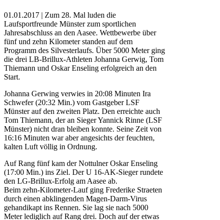
01.01.2017 | Zum 28. Mal luden die
Laufsportfreunde Münster zum sportlichen
Jahresabschluss an den Aasee. Wettbewerbe über
fünf und zehn Kilometer standen auf dem
Programm des Silvesterlaufs. Über 5000 Meter ging
die drei LB-Brillux-Athleten Johanna Gerwig, Tom
Thiemann und Oskar Enseling erfolgreich an den
Start.
Johanna Gerwing verwies in 20:08 Minuten Ira
Schwefer (20:32 Min.) vom Gastgeber LSF
Münster auf den zweiten Platz. Den erreichte auch
Tom Thiemann, der an Sieger Yannick Rinne (LSF
Münster) nicht dran bleiben konnte. Seine Zeit von
16:16 Minuten war aber angesichts der feuchten,
kalten Luft völlig in Ordnung.
Auf Rang fünf kam der Nottulner Oskar Enseling
(17:00 Min.) ins Ziel. Der U 16-AK-Sieger rundete
den LG-Brillux-Erfolg am Aasee ab.
Beim zehn-Kilometer-Lauf ging Frederike Straeten
durch einen abklingenden Magen-Darm-Virus
gehandikapt ins Rennen. Sie lag sie nach 5000
Meter lediglich auf Rang drei. Doch auf der etwas