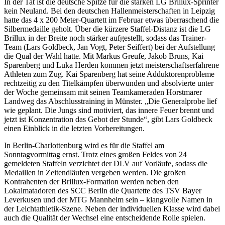
In der Tat ist die deutsche Spitze für die starken LG Brillux-Sprinter
kein Neuland. Bei den deutschen Hallenmeisterschaften in Leipzig
hatte das 4 x 200 Meter-Quartett im Februar etwas überraschend die
Silbermedaille geholt. Über die kürzere Staffel-Distanz ist die LG
Brillux in der Breite noch stärker aufgestellt, sodass das Trainer-
Team (Lars Goldbeck, Jan Vogt, Peter Seiffert) bei der Aufstellung
die Qual der Wahl hatte. Mit Markus Greufe, Jakob Bruns, Kai
Sparenberg und Luka Herden kommen jetzt meisterschaftserfahrene
Athleten zum Zug. Kai Sparenberg hat seine Adduktorenprobleme
rechtzeitig zu den Titelkämpfen überwunden und absolvierte unter
der Woche gemeinsam mit seinen Teamkameraden Horstmarer
Landweg das Abschlusstraining in Münster. „Die Generalprobe lief
wie geplant. Die Jungs sind motiviert, das innere Feuer brennt und
jetzt ist Konzentration das Gebot der Stunde“, gibt Lars Goldbeck
einen Einblick in die letzten Vorbereitungen.
In Berlin-Charlottenburg wird es für die Staffel am
Sonntagvormittag ernst. Trotz eines großen Feldes von 24
gemeldeten Staffeln verzichtet der DLV auf Vorläufe, sodass die
Medaillen in Zeitendläufen vergeben werden. Die großen
Kontrahenten der Brillux-Formation werden neben den
Lokalmatadoren des SCC Berlin die Quartette des TSV Bayer
Leverkusen und der MTG Mannheim sein – klangvolle Namen in
der Leichtathletik-Szene. Neben der individuellen Klasse wird dabei
auch die Qualität der Wechsel eine entscheidende Rolle spielen.