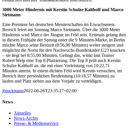
3000 Meter Hindernis mit Kerstin Schulze Kalthoff und Marco
Sietmann
Eine Premiere bei deutschen Meisterschaften im Erwachsenen-
Bereich feiert am Sonntag Marco Sietmann. Über die 3000 Meter
Hindernis wird Marco der Jüngste im Feld sein. Erstmals gelang ihm
in diesem Frühjahr der Sprung unter die 9 Minuten-Marke, in Berlin
möchte Marco seine Bestzeit (8:56,90 Minuten) weiter steigern und
möglichst die Norm für den Nachwuchs-Bundeskader U23 knacken
– sie liegt bei 8:55,00 Minuten. Gelingt das, winkt laut Trainer
Robert Welp eine Top 8-Platzierung. Die Top 8 peilt auch Kerstin
Schulze Kalthoff an, die mit einer Vorleistung von 10:22,71
Minuten anreist. In einem dichten Feld wird Kerstin versuchen, im
Bereich ihrer persönlichen Bestleistung (10:18,57 Minuten) zu
laufen und Platz sieben aus dem Vorjahr zu verteidigen.
jbruckmann
2022-06-26T23:35:27+02:00
News
Aktuelles
News-Archiv
Presse- & Medienservice