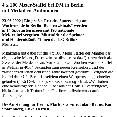
4 x 100 Meter-Staffel bei DM in Berlin
mit Medaillen-Ambitionen
23.06.2022 | Ein großes Fest des Sports steigt am
Wochenende in Berlin: Bei den „Finals“ werden
in 14 Sportarten insgesamt 190 nationale
Meistertitel vergeben. Mittendrin: die Sprinter
und Hindernisläufer*innen der LG Brillux
Münster.
Mitnichten gilt dabei für die 4 x 100 Meter-Staffel der Männer das
olympische Motto „Dabei sein ist alles“, reist das Quartett doch als
Zweiter der Meldeliste an. Vor knapp zwei Wochen war die Staffel
in Wetzlar in 40,64 Sekunden zum neuen Kreisrekord und der
zwischenzeitlichen deutschen Jahresbestzeit gestürmt. Lediglich die
Staffel des SCC Berlin ist seitdem einen Wimpernschlag schneller
gelaufen (40,63 Sekunden), sodass alles möglich ist. „Wir haben
eine herausragende Chance Silber aus der Halle zu verteidigen“,
blickt denn auch Trainer Lars Goldbeck selbstbewusst auf die
Titelkämpfe.
Die Aufstellung für Berlin: Markus Greufe, Jakob Bruns, Kai
Sparenberg, Luka Herden