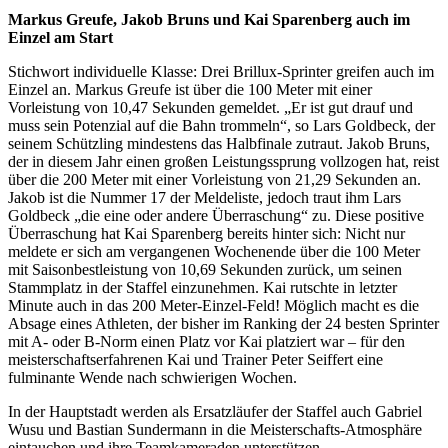
Markus Greufe, Jakob Bruns und Kai Sparenberg auch im
Einzel am Start
Stichwort individuelle Klasse: Drei Brillux-Sprinter greifen auch im
Einzel an. Markus Greufe ist über die 100 Meter mit einer
Vorleistung von 10,47 Sekunden gemeldet. „Er ist gut drauf und
muss sein Potenzial auf die Bahn trommeln“, so Lars Goldbeck, der
seinem Schützling mindestens das Halbfinale zutraut. Jakob Bruns,
der in diesem Jahr einen großen Leistungssprung vollzogen hat, reist
über die 200 Meter mit einer Vorleistung von 21,29 Sekunden an.
Jakob ist die Nummer 17 der Meldeliste, jedoch traut ihm Lars
Goldbeck „die eine oder andere Überraschung“ zu. Diese positive
Überraschung hat Kai Sparenberg bereits hinter sich: Nicht nur
meldete er sich am vergangenen Wochenende über die 100 Meter
mit Saisonbestleistung von 10,69 Sekunden zurück, um seinen
Stammplatz in der Staffel einzunehmen. Kai rutschte in letzter
Minute auch in das 200 Meter-Einzel-Feld! Möglich macht es die
Absage eines Athleten, der bisher im Ranking der 24 besten Sprinter
mit A- oder B-Norm einen Platz vor Kai platziert war – für den
meisterschaftserfahrenen Kai und Trainer Peter Seiffert eine
fulminante Wende nach schwierigen Wochen.
In der Hauptstadt werden als Ersatzläufer der Staffel auch Gabriel
Wusu und Bastian Sundermann in die Meisterschafts-Atmosphäre
eintauchen und ihre Teamkameraden unterstützen.