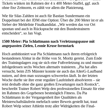
Tickets winken im Rahmen der 4 x 400 Meter-Staffel, ggf. auch
ohne fixe Zeitnorm, es zählt vor allem die Platzierung.
Wie für Silas Zahlten ist auch für Bastian Sundermann ein
Doppelstart bei der JDM eine Option: Über die 200 Meter ist er als
Sieber der Meldeliste Finalkandidat. „Wir werden das vor Ort
spontan und auch in Rücksprache mit den Bundestrainern
entscheiden“, so Jan Vogt.
1500 Meter: Pia Schlattmann nach Verletzungspause mit
angepassten Zielen, Leonie Kruse formstark
Hoch ambitioniert war Pia Schlattmann nach ihrem erfolgreich
bestandenen Abitur in die Höhe von St. Moritz gereist. Zum Ende
des Trainingslagers zog sie sich eine Fußverletzung zu und musste
infolgedessen sechs Wochen alternativ trainieren. „Pia hat alles
versucht, beim ZfS Münster konnte sie auch das AlterG-Laufband
nutzen, auf dem man sozusagen schwerelos läuft. In der letzten
Woche durfte sie ihre erste reguläre Laufeinheit absolvieren – sie
reist deshalb ohne die ganz großen Erwartungen nach Rostock“,
beschreibt Trainer Robert Welp den professionellen Einsatz für eine
im Rahmen des Gegebenen bestmöglich Fitness. Da Pia
Schlattmann in der Vergangenheit ihre Qualitäten als
Meisterschaftsläuferin mehrfach unter Beweis gestellt hat, traut
Robert Welp seiner Athletin trotz aller Widrigkeiten die Final-