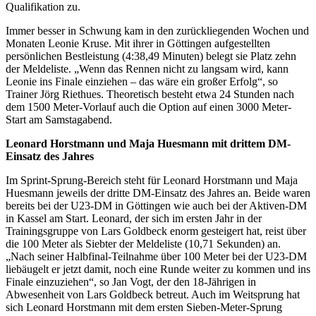
Qualifikation zu.
Immer besser in Schwung kam in den zurückliegenden Wochen und
Monaten Leonie Kruse. Mit ihrer in Göttingen aufgestellten
persönlichen Bestleistung (4:38,49 Minuten) belegt sie Platz zehn
der Meldeliste. „Wenn das Rennen nicht zu langsam wird, kann
Leonie ins Finale einziehen – das wäre ein großer Erfolg“, so
Trainer Jörg Riethues. Theoretisch besteht etwa 24 Stunden nach
dem 1500 Meter-Vorlauf auch die Option auf einen 3000 Meter-
Start am Samstagabend.
Leonard Horstmann und Maja Huesmann mit drittem DM-
Einsatz des Jahres
Im Sprint-Sprung-Bereich steht für Leonard Horstmann und Maja
Huesmann jeweils der dritte DM-Einsatz des Jahres an. Beide waren
bereits bei der U23-DM in Göttingen wie auch bei der Aktiven-DM
in Kassel am Start. Leonard, der sich im ersten Jahr in der
Trainingsgruppe von Lars Goldbeck enorm gesteigert hat, reist über
die 100 Meter als Siebter der Meldeliste (10,71 Sekunden) an.
„Nach seiner Halbfinal-Teilnahme über 100 Meter bei der U23-DM
liebäugelt er jetzt damit, noch eine Runde weiter zu kommen und ins
Finale einzuziehen“, so Jan Vogt, der den 18-Jährigen in
Abwesenheit von Lars Goldbeck betreut. Auch im Weitsprung hat
sich Leonard Horstmann mit dem ersten Sieben-Meter-Sprung