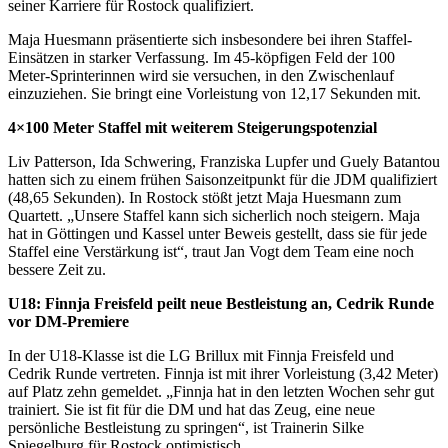
seiner Karriere für Rostock qualifiziert.
Maja Huesmann präsentierte sich insbesondere bei ihren Staffel-
Einsätzen in starker Verfassung. Im 45-köpfigen Feld der 100
Meter-Sprinterinnen wird sie versuchen, in den Zwischenlauf
einzuziehen. Sie bringt eine Vorleistung von 12,17 Sekunden mit.
4×100 Meter Staffel mit weiterem Steigerungspotenzial
Liv Patterson, Ida Schwering, Franziska Lupfer und Guely Batantou
hatten sich zu einem frühen Saisonzeitpunkt für die JDM qualifiziert
(48,65 Sekunden). In Rostock stößt jetzt Maja Huesmann zum
Quartett. „Unsere Staffel kann sich sicherlich noch steigern. Maja
hat in Göttingen und Kassel unter Beweis gestellt, dass sie für jede
Staffel eine Verstärkung ist“, traut Jan Vogt dem Team eine noch
bessere Zeit zu.
U18: Finnja Freisfeld peilt neue Bestleistung an, Cedrik Runde
vor DM-Premiere
In der U18-Klasse ist die LG Brillux mit Finnja Freisfeld und
Cedrik Runde vertreten. Finnja ist mit ihrer Vorleistung (3,42 Meter)
auf Platz zehn gemeldet. „Finnja hat in den letzten Wochen sehr gut
trainiert. Sie ist fit für die DM und hat das Zeug, eine neue
persönliche Bestleistung zu springen“, ist Trainerin Silke
Spiegelburg für Rostock optimistisch.