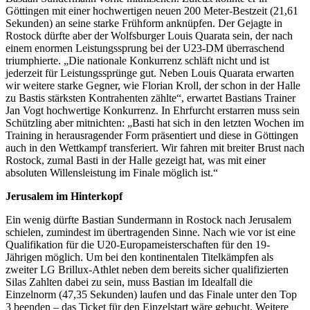
Göttingen mit einer hochwertigen neuen 200 Meter-Bestzeit (21,61
Sekunden) an seine starke Frühform anknüpfen. Der Gejagte in
Rostock dürfte aber der Wolfsburger Louis Quarata sein, der nach
einem enormen Leistungssprung bei der U23-DM überraschend
triumphierte. „Die nationale Konkurrenz schläft nicht und ist
jederzeit für Leistungssprünge gut. Neben Louis Quarata erwarten
wir weitere starke Gegner, wie Florian Kroll, der schon in der Halle
zu Bastis stärksten Kontrahenten zählte“, erwartet Bastians Trainer
Jan Vogt hochwertige Konkurrenz. In Ehrfurcht erstarren muss sein
Schützling aber mitnichten: „Basti hat sich in den letzten Wochen im
Training in herausragender Form präsentiert und diese in Göttingen
auch in den Wettkampf transferiert. Wir fahren mit breiter Brust nach
Rostock, zumal Basti in der Halle gezeigt hat, was mit einer
absoluten Willensleistung im Finale möglich ist.“
Jerusalem im Hinterkopf
Ein wenig dürfte Bastian Sundermann in Rostock nach Jerusalem
schielen, zumindest im übertragenden Sinne. Nach wie vor ist eine
Qualifikation für die U20-Europameisterschaften für den 19-
Jährigen möglich. Um bei den kontinentalen Titelkämpfen als
zweiter LG Brillux-Athlet neben dem bereits sicher qualifizierten
Silas Zahlten dabei zu sein, muss Bastian im Idealfall die
Einzelnorm (47,35 Sekunden) laufen und das Finale unter den Top
3 beenden – das Ticket für den Einzelstart wäre gebucht. Weitere