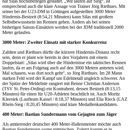
hat Silas hochüberlegen gestaltet. „Wir laufen auf Sieg“, ist
entsprechend auch die klare Ansage von Trainer Jörg Riethues. Mit
seiner bei der U23-DM in Göttingen aufgestellten 3000 Meter
Hindernis-Bestzeit (8:54,21 Minuten) kann Silas mit großem
Selbstbewusstsein ins Rennen gehen. Anders als bei seinen
bisherigen Saison-Einsätzen werden bei der JDM traditionell 2000
Meter gelaufen.
3000 Meter: Zweiter Einsatz mit starker Konkurrenz
Zahlten und Riethues dürfte die kürzere Hindernis-Distanz recht
sein, denn er plant wie bereits in den Vorjahren mit einem
Doppelstart: „Silas wird über die Hindernisse ein taktisches Rennen
laufen, da er am Folgetag auch auf den 3000 Metern antreten wird.
Mal schauen, was dort noch geht“, so Jörg Riethues. Im 28 Mann
starken Feld wird der Kampf um Edelmetall ungleich schwerer. An
der Spitze der Meldeliste rangiert mit Benne Christian Anderson
(TSV St. Peter-Ording) ein Kontrahent, dessen Bestzeit (8:13,15
Minuten) für einen für U20-Athleten beachtlich ist. Auch Moritz
Kleesiek (Laufteam Kassel / 8:18,37 Minuten) und Elia Rieck (LAZ
Rhein-Sieg / 8:20,45 Minuten) sind klare Medaillenkandidaten.
400 Meter: Bastian Sundermann vom Gejagten zum Jäger
Als amtierender deutscher 400 Meter-Hallenmeister möchte auch
Bastian Sundermann vorne mitmischen. Zuletzt konnte er in