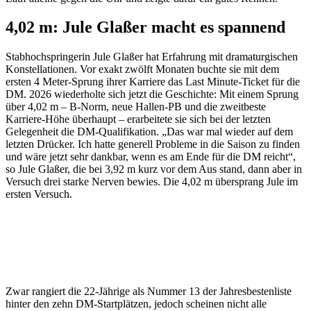
4,02 m: Jule Glaßer macht es spannend
Stabhochspringerin Jule Glaßer hat Erfahrung mit dramaturgischen
Konstellationen. Vor exakt zwölft Monaten buchte sie mit dem
ersten 4 Meter-Sprung ihrer Karriere das Last Minute-Ticket für die
DM. 2026 wiederholte sich jetzt die Geschichte: Mit einem Sprung
über 4,02 m – B-Norm, neue Hallen-PB und die zweitbeste
Karriere-Höhe überhaupt – erarbeitete sie sich bei der letzten
Gelegenheit die DM-Qualifikation. „Das war mal wieder auf dem
letzten Drücker. Ich hatte generell Probleme in die Saison zu finden
und wäre jetzt sehr dankbar, wenn es am Ende für die DM reicht“,
so Jule Glaßer, die bei 3,92 m kurz vor dem Aus stand, dann aber in
Versuch drei starke Nerven bewies. Die 4,02 m übersprang Jule im
ersten Versuch.
„Das war mal wieder auf dem letzten
Drücker. Ich hatte generell Probleme in die
Saison zu finden und wäre jetzt sehr
dankbar, wenn es am Ende für die DM
reicht.“ (Jule Glaßer)
Zwar rangiert die 22-Jährige als Nummer 13 der Jahresbestenliste
hinter den zehn DM-Startplätzen, jedoch scheinen nicht alle