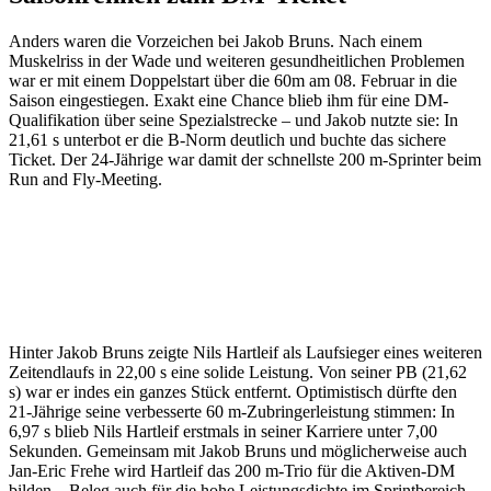
Anders waren die Vorzeichen bei Jakob Bruns. Nach einem
Muskelriss in der Wade und weiteren gesundheitlichen Problemen
war er mit einem Doppelstart über die 60m am 08. Februar in die
Saison eingestiegen. Exakt eine Chance blieb ihm für eine DM-
Qualifikation über seine Spezialstrecke – und Jakob nutzte sie: In
21,61 s unterbot er die B-Norm deutlich und buchte das sichere
Ticket. Der 24-Jährige war damit der schnellste 200 m-Sprinter beim
Run and Fly-Meeting.
„Die 200 m haben sich sehr gut angefühlt.
Ich habe zwar gemerkt, dass das
spezifische Training verletzungsbedingt zu
kurz gekommen ist, aber ich freue mich
umso mehr über die gute Zeit.“ (Jakob
Bruns)
Hinter Jakob Bruns zeigte Nils Hartleif als Laufsieger eines weiteren
Zeitendlaufs in 22,00 s eine solide Leistung. Von seiner PB (21,62
s) war er indes ein ganzes Stück entfernt. Optimistisch dürfte den
21-Jährige seine verbesserte 60 m-Zubringerleistung stimmen: In
6,97 s blieb Nils Hartleif erstmals in seiner Karriere unter 7,00
Sekunden. Gemeinsam mit Jakob Bruns und möglicherweise auch
Jan-Eric Frehe wird Hartleif das 200 m-Trio für die Aktiven-DM
bilden – Beleg auch für die hohe Leistungsdichte im Sprintbereich