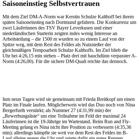
Saisoneinstieg Selbstvertrauen
Mit dem Ziel DM-A-Norm war Kerstin Schulze Kalthoff bei ihrem
späten Saisoneinstieg nach Dortmund gefahren. Die Konkurrenz um
zwei Läuferinnen des TSV Bayer Leverkusen und einer
niederländischen Starterin zeigten indes wenig Interesse an
Arbeitsteilung – die 1500 m wurden so zu einem Lauf von der
Spitze weg, mit dem Rest des Feldes als Nutznießer der
gleichmäßigen Tempoarbeit Schulze Kalthoffs. Im Ziel blieb die
Uhr bei 4:26,15 min stehen – Platz drei mit hauchdünn verpasster A-
Norm (4:26,00). Für die sichere DM-Quali reichte das dennoch.
„Für 1200 m Frontrunning bin ich
zufrieden, es war ein solider Einstieg und
ich nehme Selbstvertrauen für die DM
mit.“ (Kerstin Schulze Kalthoff)
Inm neun Tagen wird sie gemeinsam mit Frieda Breitkopf um einen
Platz im Finale laufen. Möglicherweis wird das Duo noch von Nina
Bergerfurth verstärkt; als Nummer 27 (4:31,99 min) der
„Bewerbungsliste“ um eine Teilnahme im Feld der maximal 24
Läuferinnen ist die 19-Jährige im Wartestand. Beim Run and Fly-
Meeting gelang es Nina nicht ihre Position zu verbessern (4:35,36
min); allerdings kämpfte sie weit vor dem Rest des Feldes im B-
Lauf alleine gegen die Uhr und zeigte dafür ein gutes Rennen.