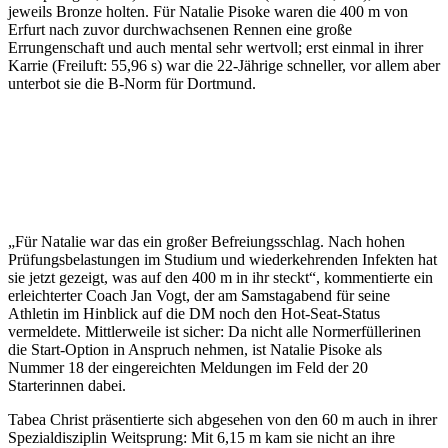
jeweils Bronze holten. Für Natalie Pisoke waren die 400 m von
Erfurt nach zuvor durchwachsenen Rennen eine große
Errungenschaft und auch mental sehr wertvoll; erst einmal in ihrer
Karrie (Freiluft: 55,96 s) war die 22-Jährige schneller, vor allem aber
unterbot sie die B-Norm für Dortmund.
„Für Natalie war das ein großer
Befreiungsschlag. Nach hohen
Prüfungsbelastungen im Studium und
wiederkehrenden Infekten hat sie jetzt
gezeigt, was auf den 400 m in ihr steckt.“
(Jan Vogt)
„Für Natalie war das ein großer Befreiungsschlag. Nach hohen
Prüfungsbelastungen im Studium und wiederkehrenden Infekten hat
sie jetzt gezeigt, was auf den 400 m in ihr steckt“, kommentierte ein
erleichterter Coach Jan Vogt, der am Samstagabend für seine
Athletin im Hinblick auf die DM noch den Hot-Seat-Status
vermeldete. Mittlerweile ist sicher: Da nicht alle Normerfüllerinen
die Start-Option in Anspruch nehmen, ist Natalie Pisoke als
Nummer 18 der eingereichten Meldungen im Feld der 20
Starterinnen dabei.
Tabea Christ präsentierte sich abgesehen von den 60 m auch in ihrer
Spezialdisziplin Weitsprung: Mit 6,15 m kam sie nicht an ihre