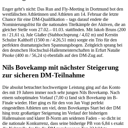
Enger geht’s nicht: Das Run and Fly-Meeting in Dortmund bot den
westfälischen Athletinnen und Athleten am 14. Februar die letzte
Chance für eine DM-Qualifikation – tags darauf endete die
Nominierungsfrist für die nationalen Titelkämpfe der Aktiven, die an
gleicher Stelle vom 27.02.– 01.03. stattfinden. Mit Jakob Bruns (200
m / 21,61 s), Jule Glaßer (Stabhochsprung / 4,02 m) und Kerstin
Schulze Kalthoff (1500 m / 4:26,51 min) sorgte ein Trio für den
perfekten dramaturgischen Spannungsbogen. Zeitgleich sprang bei
den deutschen Hochschul-Hallenmeisterschaften in Erfurt Natalie
Pisoke (400 m / 56,24 s) ebenfalls auf den DM-Zug auf.
Nils Bovekamp mit nächster Steigerung
zur sicheren DM-Teilnahme
Die absolut betrachtet hochwertigste Leistung ging auf das Konto
des mit 19 Jahren immer noch sehr jungen Nils Bovekamp. Nach
einem suboptimalen Vorlauf (7,00 s) fand sich Bovekamp im B-
Finale wieder. Hier ging es für den von Jan Vogt perfekt
eingestellten Athleten um viel, denn Bovekamps Start bei der DM
hing trotz großartiger Steigerung im Verlauf der bisherigen
Hallensaison und klarer B-Norm am seidenen Faden – so dicht ist
die nationale Konkurrenz, dass seine bisherige PB von 6,84 s exakt