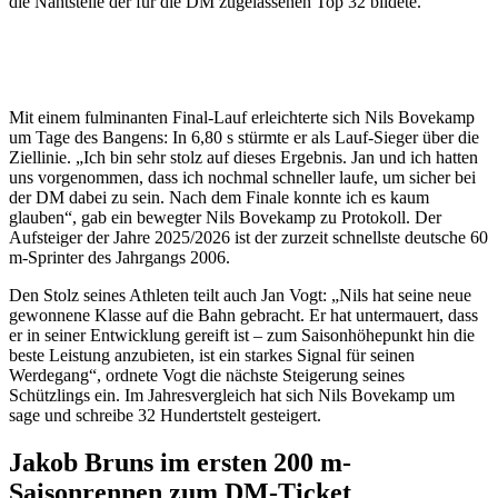
die Nahtstelle der für die DM zugelassenen Top 32 bildete.
„Ich bin sehr stolz auf dieses Ergebnis.
Nach dem Finale konnte ich es kaum
glauben.“ (Nils Bovekamp)
Mit einem fulminanten Final-Lauf erleichterte sich Nils Bovekamp
um Tage des Bangens: In 6,80 s stürmte er als Lauf-Sieger über die
Ziellinie. „Ich bin sehr stolz auf dieses Ergebnis. Jan und ich hatten
uns vorgenommen, dass ich nochmal schneller laufe, um sicher bei
der DM dabei zu sein. Nach dem Finale konnte ich es kaum
glauben“, gab ein bewegter Nils Bovekamp zu Protokoll. Der
Aufsteiger der Jahre 2025/2026 ist der zurzeit schnellste deutsche 60
m-Sprinter des Jahrgangs 2006.
Den Stolz seines Athleten teilt auch Jan Vogt: „Nils hat seine neue
gewonnene Klasse auf die Bahn gebracht. Er hat untermauert, dass
er in seiner Entwicklung gereift ist – zum Saisonhöhepunkt hin die
beste Leistung anzubieten, ist ein starkes Signal für seinen
Werdegang“, ordnete Vogt die nächste Steigerung seines
Schützlings ein. Im Jahresvergleich hat sich Nils Bovekamp um
sage und schreibe 32 Hundertstelt gesteigert.
Jakob Bruns im ersten 200 m-
Saisonrennen zum DM-Ticket