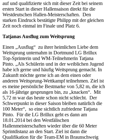
auf und qualifizierte sich mit dieser Zeit bei seinem
ersten Start in dieser Hallensaison direkt für die
Westdeutschen Hallen-Meisterschaften. Den
starken Eindruck bestätigte Philipp mit der gleichen
Zeit noch einmal im Finale und Platz 6.
Tatjanas Ausflug zum Weitsprung
Einen „Ausflug“ zu ihrer heimlichen Liebe dem
Weitsprung unternahm in Dortmund LG Brillux
Top-Sprinterin und WM-Teilnehmerin Tatjana
Pinto. „Als Schülerin und in der weiblichen Jugend
habe ich gerne und häufig Weitsprung gemacht. In
Zukunft möchte gerne ich an dem einen oder
anderen Weitsprung-Wettkampf teilnehmen. Ziel ist
es meine persönliche Bestmarke von 5,82 m, die ich
als 16-jährige gesprungen bin, zu „knacken“. Mit
5,72 m war das heute schon nicht schlecht. Der
Schwerpunkt in dieser Saison bleiben natürlich die
100 Meter“, so eine sichtlich zufriedene Tatjana
Pinto. Für die LG Brillux geht es dann am
18.01.2014 bei den Westfälischen
Hallenmeisterschaften wieder über die 60 Meter
Sprintdistanz an den Start. Ziel ist dann die
Qualifikation für die Team-EM in Braunschweig