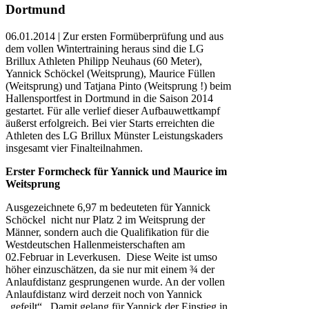
Dortmund
06.01.2014 | Zur ersten Formüberprüfung und aus
dem vollen Wintertraining heraus sind die LG
Brillux Athleten Philipp Neuhaus (60 Meter),
Yannick Schöckel (Weitsprung), Maurice Füllen
(Weitsprung) und Tatjana Pinto (Weitsprung !) beim
Hallensportfest in Dortmund in die Saison 2014
gestartet. Für alle verlief dieser Aufbauwettkampf
äußerst erfolgreich. Bei vier Starts erreichten die
Athleten des LG Brillux Münster Leistungskaders
insgesamt vier Finalteilnahmen.
Erster Formcheck für Yannick und Maurice im
Weitsprung
Ausgezeichnete 6,97 m bedeuteten für Yannick
Schöckel nicht nur Platz 2 im Weitsprung der
Männer, sondern auch die Qualifikation für die
Westdeutschen Hallenmeisterschaften am
02.Februar in Leverkusen. Diese Weite ist umso
höher einzuschätzen, da sie nur mit einem ¾ der
Anlaufdistanz gesprungenen wurde. An der vollen
Anlaufdistanz wird derzeit noch von Yannick
„gefeilt“. Damit gelang für Yannick der Einstieg in