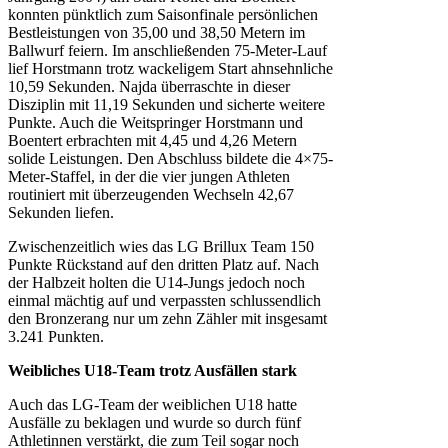
konnten pünktlich zum Saisonfinale persönlichen
Bestleistungen von 35,00 und 38,50 Metern im
Ballwurf feiern. Im anschließenden 75-Meter-Lauf
lief Horstmann trotz wackeligem Start ahnsehnliche
10,59 Sekunden. Najda überraschte in dieser
Disziplin mit 11,19 Sekunden und sicherte weitere
Punkte. Auch die Weitspringer Horstmann und
Boentert erbrachten mit 4,45 und 4,26 Metern
solide Leistungen. Den Abschluss bildete die 4×75-
Meter-Staffel, in der die vier jungen Athleten
routiniert mit überzeugenden Wechseln 42,67
Sekunden liefen.
Zwischenzeitlich wies das LG Brillux Team 150
Punkte Rückstand auf den dritten Platz auf. Nach
der Halbzeit holten die U14-Jungs jedoch noch
einmal mächtig auf und verpassten schlussendlich
den Bronzerang nur um zehn Zähler mit insgesamt
3.241 Punkten.
Weibliches U18-Team trotz Ausfällen stark
Auch das LG-Team der weiblichen U18 hatte
Ausfälle zu beklagen und wurde so durch fünf
Athletinnen verstärkt, die zum Teil sogar noch