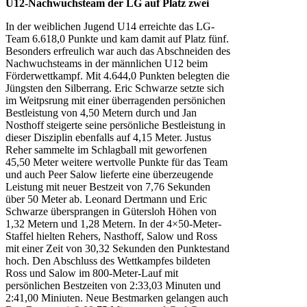
U12-Nachwuchsteam der LG auf Platz zwei
In der weiblichen Jugend U14 erreichte das LG-
Team 6.618,0 Punkte und kam damit auf Platz fünf.
Besonders erfreulich war auch das Abschneiden des
Nachwuchsteams in der männlichen U12 beim
Förderwettkampf. Mit 4.644,0 Punkten belegten die
Jüngsten den Silberrang. Eric Schwarze setzte sich
im Weitpsrung mit einer überragenden persönichen
Bestleistung von 4,50 Metern durch und Jan
Nosthoff steigerte seine persönliche Bestleistung in
dieser Disziplin ebenfalls auf 4,15 Meter. Justus
Reher sammelte im Schlagball mit geworfenen
45,50 Meter weitere wertvolle Punkte für das Team
und auch Peer Salow lieferte eine überzeugende
Leistung mit neuer Bestzeit von 7,76 Sekunden
über 50 Meter ab. Leonard Dertmann und Eric
Schwarze übersprangen in Gütersloh Höhen von
1,32 Metern und 1,28 Metern. In der 4×50-Meter-
Staffel hielten Rehers, Nasthoff, Salow und Ross
mit einer Zeit von 30,32 Sekunden den Punktestand
hoch. Den Abschluss des Wettkampfes bildeten
Ross und Salow im 800-Meter-Lauf mit
persönlichen Bestzeiten von 2:33,03 Minuten und
2:41,00 Miniuten. Neue Bestmarken gelangen auch