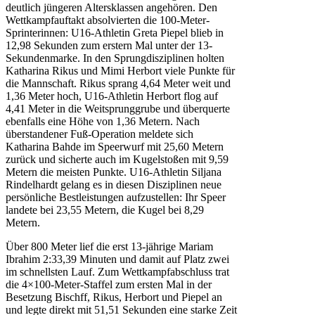
deutlich jüngeren Altersklassen angehören. Den
Wettkampfauftakt absolvierten die 100-Meter-
Sprinterinnen: U16-Athletin Greta Piepel blieb in
12,98 Sekunden zum erstern Mal unter der 13-
Sekundenmarke. In den Sprungdisziplinen holten
Katharina Rikus und Mimi Herbort viele Punkte für
die Mannschaft. Rikus sprang 4,64 Meter weit und
1,36 Meter hoch, U16-Athletin Herbort flog auf
4,41 Meter in die Weitsprunggrube und überquerte
ebenfalls eine Höhe von 1,36 Metern. Nach
überstandener Fuß-Operation meldete sich
Katharina Bahde im Speerwurf mit 25,60 Metern
zurück und sicherte auch im Kugelstoßen mit 9,59
Metern die meisten Punkte. U16-Athletin Siljana
Rindelhardt gelang es in diesen Disziplinen neue
persönliche Bestleistungen aufzustellen: Ihr Speer
landete bei 23,55 Metern, die Kugel bei 8,29
Metern.
Über 800 Meter lief die erst 13-jährige Mariam
Ibrahim 2:33,39 Minuten und damit auf Platz zwei
im schnellsten Lauf. Zum Wettkampfabschluss trat
die 4×100-Meter-Staffel zum ersten Mal in der
Besetzung Bischff, Rikus, Herbort und Piepel an
und legte direkt mit 51,51 Sekunden eine starke Zeit