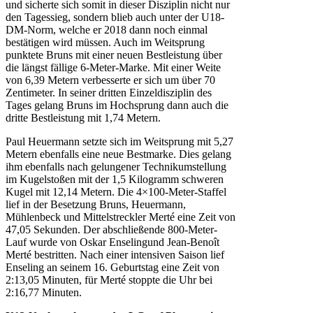
und sicherte sich somit in dieser Disziplin nicht nur
den Tagessieg, sondern blieb auch unter der U18-
DM-Norm, welche er 2018 dann noch einmal
bestätigen wird müssen. Auch im Weitsprung
punktete Bruns mit einer neuen Bestleistung über
die längst fällige 6-Meter-Marke. Mit einer Weite
von 6,39 Metern verbesserte er sich um über 70
Zentimeter. In seiner dritten Einzeldisziplin des
Tages gelang Bruns im Hochsprung dann auch die
dritte Bestleistung mit 1,74 Metern.
Paul Heuermann setzte sich im Weitsprung mit 5,27
Metern ebenfalls eine neue Bestmarke. Dies gelang
ihm ebenfalls nach gelungener Technikumstellung
im Kugelstoßen mit der 1,5 Kilogramm schweren
Kugel mit 12,14 Metern. Die 4×100-Meter-Staffel
lief in der Besetzung Bruns, Heuermann,
Mühlenbeck und Mittelstreckler Merté eine Zeit von
47,05 Sekunden. Der abschließende 800-Meter-
Lauf wurde von Oskar Enselingund Jean-Benoît
Merté bestritten. Nach einer intensiven Saison lief
Enseling an seinem 16. Geburtstag eine Zeit von
2:13,05 Minuten, für Merté stoppte die Uhr bei
2:16,77 Minuten.