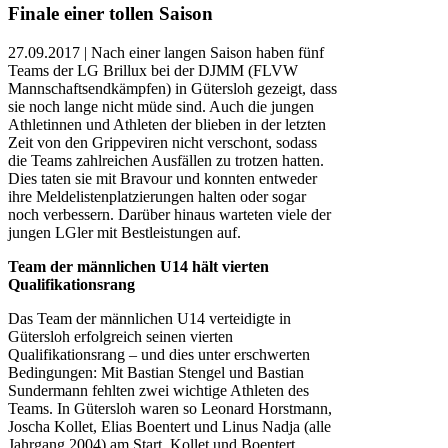
Finale einer tollen Saison
27.09.2017 | Nach einer langen Saison haben fünf
Teams der LG Brillux bei der DJMM (FLVW
Mannschaftsendkämpfen) in Gütersloh gezeigt, dass
sie noch lange nicht müde sind. Auch die jungen
Athletinnen und Athleten der blieben in der letzten
Zeit von den Grippeviren nicht verschont, sodass
die Teams zahlreichen Ausfällen zu trotzen hatten.
Dies taten sie mit Bravour und konnten entweder
ihre Meldelistenplatzierungen halten oder sogar
noch verbessern. Darüber hinaus warteten viele der
jungen LGler mit Bestleistungen auf.
Team der männlichen U14 hält vierten
Qualifikationsrang
Das Team der männlichen U14 verteidigte in
Gütersloh erfolgreich seinen vierten
Qualifikationsrang – und dies unter erschwerten
Bedingungen: Mit Bastian Stengel und Bastian
Sundermann fehlten zwei wichtige Athleten des
Teams. In Gütersloh waren so Leonard Horstmann,
Joscha Kollet, Elias Boentert und Linus Nadja (alle
Jahrgang 2004) am Start. Kollet und Boentert