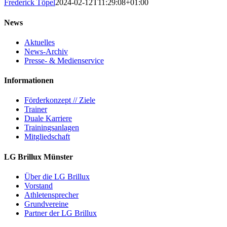
Frederick Töpel
2024-02-12T11:29:08+01:00
News
Aktuelles
News-Archiv
Presse- & Medienservice
Informationen
Förderkonzept // Ziele
Trainer
Duale Karriere
Trainingsanlagen
Mitgliedschaft
LG Brillux Münster
Über die LG Brillux
Vorstand
Athletensprecher
Grundvereine
Partner der LG Brillux