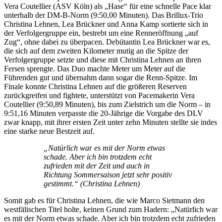
Vera Coutellier (ASV Köln) als „Hase“ für eine schnelle Pace klar
unterhalb der DM-B-Norm (9:50,00 Minuten). Das Brillux-Trio
Christina Lehnen, Lea Brückner und Anna Kamp sortierte sich in
der Verfolgergruppe ein, bestrebt um eine Renneröffnung „auf
Zug“, ohne dabei zu überpacen. Debütantin Lea Brückner war es,
die sich auf dem zweiten Kilometer mutig an die Spitze der
Verfolgergruppe setzte und diese mit Christina Lehnen an ihren
Fersen sprengte. Das Duo machte Meter um Meter auf die
Führenden gut und übernahm dann sogar die Renn-Spitze. Im
Finale konnte Christina Lehnen auf die größeren Reserven
zurückgreifen und fightete, unterstützt von Pacemakerin Vera
Coutellier (9:50,89 Minuten), bis zum Zielstrich um die Norm – in
9:51,16 Minuten verpasste die 20-Jährige die Vorgabe des DLV
zwar knapp, mit ihrer ersten Zeit unter zehn Minuten stellte sie indes
eine starke neue Bestzeit auf.
„Natürlich war es mit der Norm etwas
schade. Aber ich bin trotzdem echt
zufrieden mit der Zeit und auch in
Richtung Sommersaison jetzt sehr positiv
gestimmt.“ (Christina Lehnen)
Somit gab es für Christina Lehnen, die wie Marco Sietmann den
westfälischen Titel holte, keinen Grund zum Hadern: „Natürlich war
es mit der Norm etwas schade. Aber ich bin trotzdem echt zufrieden