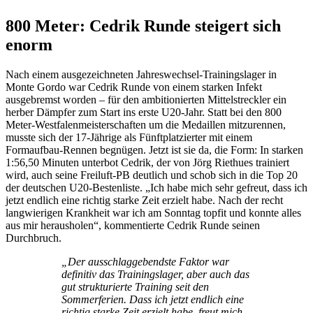
800 Meter: Cedrik Runde steigert sich
enorm
Nach einem ausgezeichneten Jahreswechsel-Trainingslager in
Monte Gordo war Cedrik Runde von einem starken Infekt
ausgebremst worden – für den ambitionierten Mittelstreckler ein
herber Dämpfer zum Start ins erste U20-Jahr. Statt bei den 800
Meter-Westfalenmeisterschaften um die Medaillen mitzurennen,
musste sich der 17-Jährige als Fünftplatzierter mit einem
Formaufbau-Rennen begnügen. Jetzt ist sie da, die Form: In starken
1:56,50 Minuten unterbot Cedrik, der von Jörg Riethues trainiert
wird, auch seine Freiluft-PB deutlich und schob sich in die Top 20
der deutschen U20-Bestenliste. „Ich habe mich sehr gefreut, dass ich
jetzt endlich eine richtig starke Zeit erzielt habe. Nach der recht
langwierigen Krankheit war ich am Sonntag topfit und konnte alles
aus mir herausholen“, kommentierte Cedrik Runde seinen
Durchbruch.
„Der ausschlaggebendste Faktor war
definitiv das Trainingslager, aber auch das
gut strukturierte Training seit den
Sommerferien. Dass ich jetzt endlich eine
richtig starke Zeit erzielt habe, freut mich