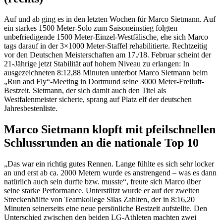
Auf und ab ging es in den letzten Wochen für Marco Sietmann. Auf
ein starkes 1500 Meter-Solo zum Saisoneinstieg folgten
unbefriedigende 1500 Meter-Einzel-Westfälische, ehe sich Marco
tags darauf in der 3×1000 Meter-Staffel rehabilitierte. Rechtzeitig
vor den Deutschen Meisterschaften am 17./18. Februar scheint der
21-Jährige jetzt Stabilität auf hohem Niveau zu erlangen: In
ausgezeichneten 8:12,88 Minuten unterbot Marco Sietmann beim
„Run and Fly“-Meeting in Dortmund seine 3000 Meter-Freiluft-
Bestzeit. Sietmann, der sich damit auch den Titel als
Westfalenmeister sicherte, sprang auf Platz elf der deutschen
Jahresbestenliste.
Marco Sietmann klopft mit pfeilschnellen
Schlussrunden an die nationale Top 10
„Das war ein richtig gutes Rennen. Lange fühlte es sich sehr locker
an und erst ab ca. 2000 Metern wurde es anstrengend – was es dann
natürlich auch sein durfte bzw. musste“, freute sich Marco über
seine starke Performance. Unterstützt wurde er auf der zweiten
Streckenhälfte von Teamkollege Silas Zahlten, der in 8:16,20
Minuten seinerseits eine neue persönliche Bestzeit aufstellte. Den
Unterschied zwischen den beiden LG-Athleten machten zwei