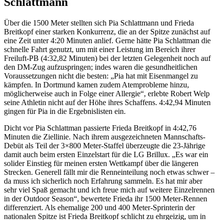
Schlattmann
Über die 1500 Meter stellten sich Pia Schlattmann und Frieda
Breitkopf einer starken Konkurrenz, die an der Spitze zunächst auf
eine Zeit unter 4:20 Minuten anlief. Gerne hätte Pia Schlattman die
schnelle Fahrt genutzt, um mit einer Leistung im Bereich ihrer
Freiluft-PB (4:32,82 Minuten) bei der letzten Gelegenheit noch auf
den DM-Zug aufzuspringen; indes waren die gesundheitlichen
Voraussetzungen nicht die besten: „Pia hat mit Eisenmangel zu
kämpfen. In Dortmund kamen zudem Atemprobleme hinzu,
möglicherweise auch in Folge einer Allergie“, erlebte Robert Welp
seine Athletin nicht auf der Höhe ihres Schaffens. 4:42,94 Minuten
gingen für Pia in die Ergebnislisten ein.
Dicht vor Pia Schlattman passierte Frieda Breitkopf in 4:42,76
Minuten die Ziellinie. Nach ihrem ausgezeichneten Mannschafts-
Debüt als Teil der 3×800 Meter-Staffel überzeugte die 23-Jährige
damit auch beim ersten Einzelstart für die LG Brillux. „Es war ein
solider Einstieg für meinen ersten Wettkampf über die längeren
Strecken. Generell fällt mir die Renneinteilung noch etwas schwer –
da muss ich sicherlich noch Erfahrung sammeln. Es hat mir aber
sehr viel Spaß gemacht und ich freue mich auf weitere Einzelrennen
in der Outdoor Season“, bewertete Frieda ihr 1500 Meter-Rennen
differenziert. Als ehemalige 200 und 400 Meter-Sprinterin der
nationalen Spitze ist Frieda Breitkopf schlicht zu ehrgeizig, um in