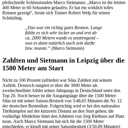
pfeilschnelle Schlussrunden Marco Sietmanns: „Marco ist die letzten
400 Meter in 60 Sekunden gelaufen. Er hat ein wirklich tolles
Rennen gezeigt“, freute sich Trainer Robert Welp für seinen
Schützling.
„Das war ein richtig gutes Rennen. Lange
fühlte es sich sehr locker an und erst ab
ca. 2000 Metern wurde es anstrengend –
was es dann natürlich auch sein durfte
bzw. musste.“ (Marco Sietmann)
Zahlten und Sietmann in Leipzig über die
1500 Meter am Start
Nicht zu 100 Prozent zufrieden war Silas Zahlten mit seinem
Auftritt. Dennoch rangiert er über die 3000 Meter als
zweitschnellster Athlet seines Jahrgangs in Deutschland unter den
Top 20. Noch besser ist die Ausgangslage über die 1500 Meter:
Silas ist mit seiner Saison-Bestzeit von 3:48,65 Minuten die Nr. 12
der deutschen Bestenliste. Folgerichtig wird er bei den nationalen
Titelkämpfen auf der kürzeren Distanz an den Start gehen; die
vorläufige Meldeliste listet den Athleten von Jörg Riethues auf Platz
neun. Auch Marco Sietmann hat sich für die 1500 Meter
entschieden, er klopft mit seiner Saisonbestzeit (3:50,09 Minuten)