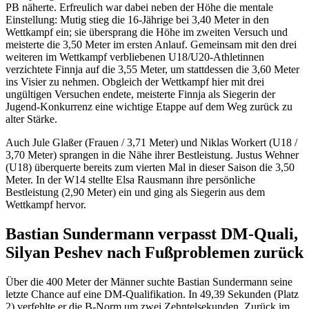
PB näherte. Erfreulich war dabei neben der Höhe die mentale
Einstellung: Mutig stieg die 16-Jährige bei 3,40 Meter in den
Wettkampf ein; sie übersprang die Höhe im zweiten Versuch und
meisterte die 3,50 Meter im ersten Anlauf. Gemeinsam mit den drei
weiteren im Wettkampf verbliebenen U18/U20-Athletinnen
verzichtete Finnja auf die 3,55 Meter, um stattdessen die 3,60 Meter
ins Visier zu nehmen. Obgleich der Wettkampf hier mit drei
ungültigen Versuchen endete, meisterte Finnja als Siegerin der
Jugend-Konkurrenz eine wichtige Etappe auf dem Weg zurück zu
alter Stärke.
Auch Jule Glaßer (Frauen / 3,71 Meter) und Niklas Workert (U18 /
3,70 Meter) sprangen in die Nähe ihrer Bestleistung. Justus Wehner
(U18) überquerte bereits zum vierten Mal in dieser Saison die 3,50
Meter. In der W14 stellte Elsa Rausmann ihre persönliche
Bestleistung (2,90 Meter) ein und ging als Siegerin aus dem
Wettkampf hervor.
Bastian Sundermann verpasst DM-Quali,
Silyan Peshev nach Fußproblemen zurück
Über die 400 Meter der Männer suchte Bastian Sundermann seine
letzte Chance auf eine DM-Qualifikation. In 49,39 Sekunden (Platz
2) verfehlte er die B-Norm um zwei Zehntelsekunden. Zurück im