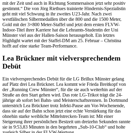
mit der Zeit und auch in Richtung Sommersaison jetzt sehr positiv
gestimmt.“ Die von Jörg Riethues trainierte Hindernis-Spezialistin
geht mit viel Schwung in ihr zweites U23-Jahr. Nach zwei
westfälischen Silbermedaillen über die 800 und die 1500 Meter,
Gold mit der 3×800 Meter-Staffel und jetzt dem ersten FLVW-
Indoor-Titel ihrer Karriere hat die Lehramts-Studentin der Uni
Münster viel aus der Hallen-Saison herausgeholt. Ein letztes
Highlight wartet mit der Staffel-DM am 25. Februar – Christina
hofft auf eine starke Team-Performance.
Lea Brückner mit vielversprechendem
Debüt
Ein vielversprechendes Debüt für die LG Brillux Münster gelang
auf Platz drei Lea Brückner. Lea kommt wie Frieda Breitkopf von
der „Running Crew Münster“, für die sie auch weiterhin auf der
Straße an den Start gehen wird. Das rote LG-Trikot trägt die 24-
jährige ab sofort bei Bahn- und Meisterschaftsrennen. In Dortmund
unterstrich Lea Brückner trotz Infekt-Pause am Vor-Wochenende,
dass sie auf der Bahn schon jetzt eine echte Verstärkung für das
ohnehin starke weibliche Mittelstrecken-Team ist: Mit einer
Steigerung ihrer persönlichen Bestzeit um dreizehn Sekunden rannte
sie in 9:53,83 Minuten in den begehrten „Sub-10-Club“ und holte
zugleich Silber in der FLVW-Wertung.