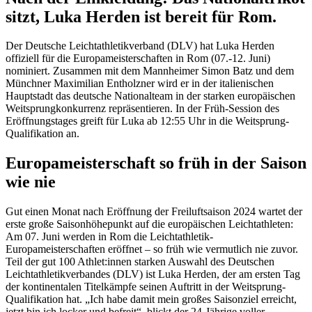
sitzt, Luka Herden ist bereit für Rom.
Der Deutsche Leichtathletikverband (DLV) hat Luka Herden
offiziell für die Europameisterschaften in Rom (07.-12. Juni)
nominiert. Zusammen mit dem Mannheimer Simon Batz und dem
Münchner Maximilian Entholzner wird er in der italienischen
Hauptstadt das deutsche Nationalteam in der starken europäischen
Weitsprungkonkurrenz repräsentieren. In der Früh-Session des
Eröffnungstages greift für Luka ab 12:55 Uhr in die Weitsprung-
Qualifikation an.
Europameisterschaft so früh in der Saison
wie nie
Gut einen Monat nach Eröffnung der Freiluftsaison 2024 wartet der
erste große Saisonhöhepunkt auf die europäischen Leichtathleten:
Am 07. Juni werden in Rom die Leichtathletik-
Europameisterschaften eröffnet – so früh wie vermutlich nie zuvor.
Teil der gut 100 Athlet:innen starken Auswahl des Deutschen
Leichtathletikverbandes (DLV) ist Luka Herden, der am ersten Tag
der kontinentalen Titelkämpfe seinen Auftritt in der Weitsprung-
Qualifikation hat. „Ich habe damit mein großes Saisonziel erreicht,
jetzt bin ich locker und befreit“, blickt der 24-Jährige voller