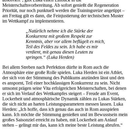
Meisterschaftsvorbereitung. Ab sofort genießt die Regeneration
Priorität, nur noch punktuell werden die Trainingsreize angetippt –
am Freitag gilt es dann, die Feinjustierung der technischen Muster
im Wettkampf zu implementieren.
„Natürlich nehme ich die Stärke der
Konkurrenz mit großem Respekt zur
Kenntnis, aber vor allem beflügelt es mich,
Teil des Feldes zu sein. Ich habe es mir
verdient, mit genau diesen Leuten zu
springen.“ (Luka Herden)
Bei allem Streben nach Perfektion dürfte in Rom auch die
Atmosphäre eine große Rolle spielen. Luka Herden ist ein Athlet,
der sich von der Stimmung des Publikums anzünden lässt und den
es anspornt, Teil einer hochklassigen Konkurrenz zu sein. Nicht
umsonst prägen seine Vita erfolgreichen Meisterschaften, bei denen
er sich im Verlauf des Wettkampfes steigert – Freude am Event,
Lockerheit und atmosphärische Dynamik zählen zu Lukas Stärken,
die sich nicht an harten Leistungsparametern messen lassen. Luka
Herden: „Ich hoffe, dass ich genau das auch in Rom ausspielen
kann. Ich möchte die Stimmung genießen und im Bewusstsein mein
großes Saisonziel erreicht zu haben, mit Lockerheit am Anlauf
stehen – gelingt mir das, kann ich meine beste Leistung abrufen.“