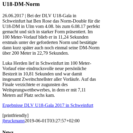
U18-DM-Norm
26.06.2017 | Bei der DLV U18-Gala in
Schweinfurt hat Ben Rose das Norm-Double für die
U18-DM in Ulm vom 4.08. bis zum 6.08.17 perfekt
gemacht und sich in starker Form präsentiert. Im
100 Meter-Vorlauf blieb er in 11,24 Sekunden
erstmals unter der geforderten Norm und bestätigte
dann kurz später auch noch einmal seine DM-Norm
über 200 Meter in 22,79 Sekunden.
Luka Herden lief in Schweinfurt im 100 Meter-
Vorlauf eine eindrucksvolle neue persönliche
Bestzeit in 10,81 Sekunden und war damit
insgesamt Zweitschnellster aller Vorläufe. Auf das
Finale verzichtete er zugunsten des
Weitsprungwettbewerbes, in dem er mit 7,11
Metern auf Platz sechs kam.
Ergebnisse DLV U18-Gala 2017 in Schweinfurt
[printfriendly]
jbruckmann
2019-06-01T03:27:57+02:00
News