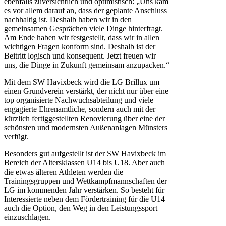
ebenfalls zuversichtlich und optimistisch: „Uns kam
es vor allem darauf an, dass der geplante Anschluss
nachhaltig ist. Deshalb haben wir in den
gemeinsamen Gesprächen viele Dinge hinterfragt.
Am Ende haben wir festgestellt, dass wir in allen
wichtigen Fragen konform sind. Deshalb ist der
Beitritt logisch und konsequent. Jetzt freuen wir
uns, die Dinge in Zukunft gemeinsam anzupacken.“
Mit dem SW Havixbeck wird die LG Brillux um
einen Grundverein verstärkt, der nicht nur über eine
top organisierte Nachwuchsabteilung und viele
engagierte Ehrenamtliche, sondern auch mit der
kürzlich fertiggestellten Renovierung über eine der
schönsten und modernsten Außenanlagen Münsters
verfügt.
Besonders gut aufgestellt ist der SW Havixbeck im
Bereich der Altersklassen U14 bis U18. Aber auch
die etwas älteren Athleten werden die
Trainingsgruppen und Wettkampfmannschaften der
LG im kommenden Jahr verstärken. So besteht für
Interessierte neben dem Fördertraining für die U14
auch die Option, den Weg in den Leistungssport
einzuschlagen.