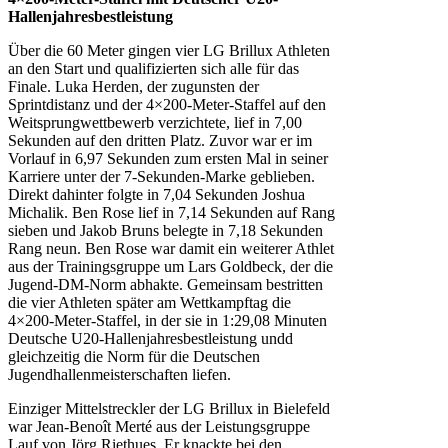
Hallenjahresbestleistung
Über die 60 Meter gingen vier LG Brillux Athleten
an den Start und qualifizierten sich alle für das
Finale. Luka Herden, der zugunsten der
Sprintdistanz und der 4×200-Meter-Staffel auf den
Weitsprungwettbewerb verzichtete, lief in 7,00
Sekunden auf den dritten Platz. Zuvor war er im
Vorlauf in 6,97 Sekunden zum ersten Mal in seiner
Karriere unter der 7-Sekunden-Marke geblieben.
Direkt dahinter folgte in 7,04 Sekunden Joshua
Michalik. Ben Rose lief in 7,14 Sekunden auf Rang
sieben und Jakob Bruns belegte in 7,18 Sekunden
Rang neun. Ben Rose war damit ein weiterer Athlet
aus der Trainingsgruppe um Lars Goldbeck, der die
Jugend-DM-Norm abhakte. Gemeinsam bestritten
die vier Athleten später am Wettkampftag die
4×200-Meter-Staffel, in der sie in 1:29,08 Minuten
Deutsche U20-Hallenjahresbestleistung undd
gleichzeitig die Norm für die Deutschen
Jugendhallenmeisterschaften liefen.
Einziger Mittelstreckler der LG Brillux in Bielefeld
war Jean-Benoît Merté aus der Leistungsgruppe
Lauf von Jörg Riethues. Er knackte bei den