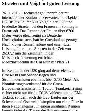
Straeten und Voigt mit guten Leistung
26.11.2015 | Hochkarätige Starterfelder mit
internationaler Konkurrenz erwarteten die beiden
LG Brillux Läufer Nils Voigt in der U20 und
Frederike Straeten bei den Frauen am Sonntag in
Darmstadt. Das Rennen der Frauen über 6700
Meter wurde gleichzeitig als Deutsche
Hochschulmeisterschaft im Crosslauf ausgetragen.
Nach kluger Renneinteilung und einer guten
Leistung überquerte Straeten in der Zeit von
26:37,7 min die Ziellinien. In der
Meisterschaftswertung erreichte die
Medizinstudentin der Uni Münster Platz 21.
Im Rennen in der U20 ging auf dem selektiven
Cross-Kurs mit Sandpassagen und
Strohhindernissen ebenfalls über 6700 Meter. Als
Nominierungswettkampf für die Cross-
Europameisterschaften in Toulon (Frankreich) ging
es hier nicht nur für die DLV-Athleten um die EM-
Tickets, sondern auch die U20-Läufer aus der
Schweiz und Österreich kämpften um einen Platz in
ihren Nationalteams . In einem unruhigen Rennen
konnte Voigt das Tempo der Spitzengruppe bis ca.