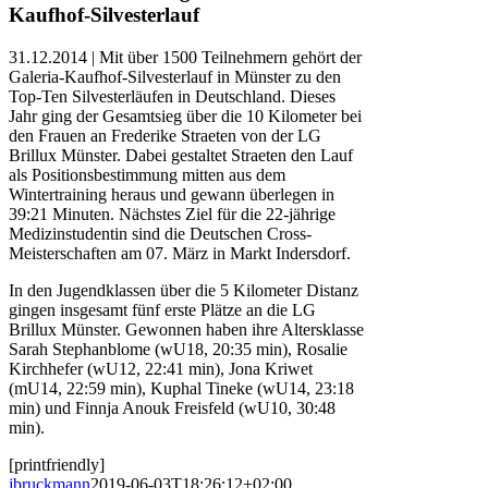
Kaufhof-Silvesterlauf
31.12.2014 | Mit über 1500 Teilnehmern gehört der
Galeria-Kaufhof-Silvesterlauf in Münster zu den
Top-Ten Silvesterläufen in Deutschland. Dieses
Jahr ging der Gesamtsieg über die 10 Kilometer bei
den Frauen an Frederike Straeten von der LG
Brillux Münster. Dabei gestaltet Straeten den Lauf
als Positionsbestimmung mitten aus dem
Wintertraining heraus und gewann überlegen in
39:21 Minuten. Nächstes Ziel für die 22-jährige
Medizinstudentin sind die Deutschen Cross-
Meisterschaften am 07. März in Markt Indersdorf.
In den Jugendklassen über die 5 Kilometer Distanz
gingen insgesamt fünf erste Plätze an die LG
Brillux Münster. Gewonnen haben ihre Altersklasse
Sarah Stephanblome (wU18, 20:35 min), Rosalie
Kirchhefer (wU12, 22:41 min), Jona Kriwet
(mU14, 22:59 min), Kuphal Tineke (wU14, 23:18
min) und Finnja Anouk Freisfeld (wU10, 30:48
min).
[printfriendly]
jbruckmann
2019-06-03T18:26:12+02:00