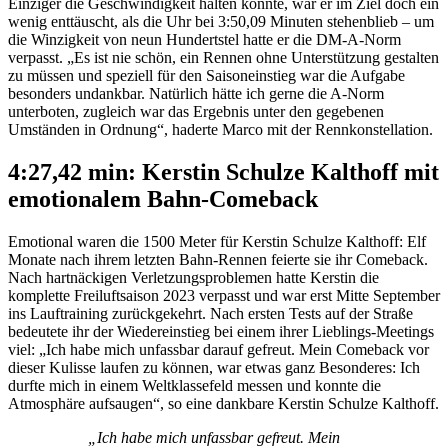
Einziger die Geschwindigkeit halten konnte, war er im Ziel doch ein
wenig enttäuscht, als die Uhr bei 3:50,09 Minuten stehenblieb – um
die Winzigkeit von neun Hundertstel hatte er die DM-A-Norm
verpasst. „Es ist nie schön, ein Rennen ohne Unterstützung gestalten
zu müssen und speziell für den Saisoneinstieg war die Aufgabe
besonders undankbar. Natürlich hätte ich gerne die A-Norm
unterboten, zugleich war das Ergebnis unter den gegebenen
Umständen in Ordnung“, haderte Marco mit der Rennkonstellation.
4:27,42 min: Kerstin Schulze Kalthoff mit
emotionalem Bahn-Comeback
Emotional waren die 1500 Meter für Kerstin Schulze Kalthoff: Elf
Monate nach ihrem letzten Bahn-Rennen feierte sie ihr Comeback.
Nach hartnäckigen Verletzungsproblemen hatte Kerstin die
komplette Freiluftsaison 2023 verpasst und war erst Mitte September
ins Lauftraining zurückgekehrt. Nach ersten Tests auf der Straße
bedeutete ihr der Wiedereinstieg bei einem ihrer Lieblings-Meetings
viel: „Ich habe mich unfassbar darauf gefreut. Mein Comeback vor
dieser Kulisse laufen zu können, war etwas ganz Besonderes: Ich
durfte mich in einem Weltklassefeld messen und konnte die
Atmosphäre aufsaugen“, so eine dankbare Kerstin Schulze Kalthoff.
„Ich habe mich unfassbar gefreut. Mein