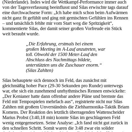
(Niederlande). Indes wird die Wettkampf-Performance immer auch
von der Tagesverfassung beeinflusst und Silas erwischte tags darauf
eine durchwachsene Form: „Ich habe mich schon beim Aufwärmen
nicht ganz fit gefühlt und ging mit gemischten Gefühlen ins Rennen
– und tatsächlich fehlte mir vom Start weg die Spritzigkeit“,
kommentierte Silas, der damit seiner großen Vorfreude ein Stück
weit beraubt wurde.
„Die Erfahrung, erstmals bei einem
großen Meeting im A-Lauf anzutreten, war
toll. Obwohl der 1500 Meter-Lauf den
Abschluss des Nachmittags bildete,
unterstützten uns die Zuschauer enorm.“
(Silas Zahlten)
Silas behauptete sich dennoch im Feld, das zunächst mit
gleichmäßig hoher Pace (29-30 Sekunden pro Runde) unterwegs
war, ehe sich ein zunehmend unrhythmisches Rennen entwickelte:
„Der Kenianer hatte dann offenbar andere Pläne und bremste das
Feld mit Tempospielen mehrfach aus“, registrierte nicht nur Silas
Zahlten mit großem Unverständnis die Ziehharmonika-Taktik Briam
Komens. Der Reaktion des letztlich überragenden Wattenscheider
Marius Probst (3:40,18 min) konnte Silas im geschlagenen Feld
wenig entgegensetzen. Seine Analyse: „Ich fand nicht gut zurück in
den schnellen Schritt. Somit waren die 3:48 zwar ein solider