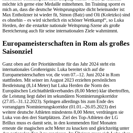
möchte ich gerne eine Medaille mitnehmen. Im Training spornt es
mich an, dass die deutsche Weitsprungspitze dicht beieinander ist:
Max Entholzner ist wieder fit, Simon (Batz) und Oli (Koletzko) sind
es ohnehin – es wird sicherlich ein schöner Wettkampf“, so Luka
Herden, der die erstarkte nationale Weitsprung-Szene als große
Bereicherung auch für seine internationalen Ziele wahrnimmt.
Europameisterschaften in Rom als großes
Saisonziel
Ganz oben auf der Prioritätenliste für das Jahr 2024 steht ein
internationales Großereignis: Luka bereitet sich auf die
Europameisterschaften vor, die vom 07.–12. Juni 2024 in Rom
stattfinden. Mit seiner im August 2023 erzielten persönlichen
Bestleistung (8,14 Meter) hat Luka Herden die Norm des
Europäischen Leichtathletikverbandes (8,00 Meter) klar übertroffen,
die Leistung liegt dabei im sekundären Nominierungskorridor
(27.05.–31.12.2023). Springen allerdings bis zum Ende des
vorrangigen Nominierungskorridor (01.01.–26.05.2023) drei
weitere deutsche Athleten mindestens 8,00 Meter, verdrängen sie
Luka von den drei Startplätzen. Ziel des Top-Athleten der LG
Brillux muss es damit sein, in den kommenden fünf Monaten
erneute die magischen acht Meter zu knacken und gleichzeitig unter