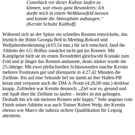
Comeback vor dieser Kulisse laufen zu
können, war etwas ganz Besonderes: Ich
durfte mich in einem Weltklassefeld messen
und konnte die Atmosphäre aufsaugen.“
(Kerstin Schulze Kalthoff)
Während sich an der Spitze ein schnelles Rennen entwickelte, das
letztlich die Britin Georgia Bell in Meeting-Rekord und
Weltjahresbestleistung (4:03,54 min.) für sich entschied, fand die
Athletin der LG Brillux zunächst nicht gut ins Rennen. Mit
Kampfgeist hielt sie im ersten Renndrittel gleichwohl Kontakt zum
Feld und je länger das Rennen andauerte, desto stärker wurde die
25-Jährige: Mit zwei pfeilschnellen Schlussrunden machte Kerstin
mehrere Positionen gut und überquerte in 4:27,42 Minuten die
Ziellinie. Bis auf eine Sekunde lief sie damit an ihre Hallen-PB
heran und verpasste auch die DM-A-Norm (4:26,00 min.) denkbar
knapp. Zufrieden war Kerstin dennoch: „Ziel war es, gesund und
mit Spaß über die Ziellinie zu laufen – beides ist mir gelungen.
Deshalb bin ich mit meinem Rennen sehr happy.“ Sehr angetan vom
Finish seiner Athletin war auch Trainer Robert Welp, der Kerstin
ebenso wie Marco die nahezu sichere Qualifikation für Leipzig
attestierte.