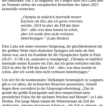
den nationalen Top 3 zu rangieren. Im Übrigen muss sich Luka aber
als Nummer sieben der europäischen Bestenliste des Jahres 2023
keinesfalls verstecken.
„Olympia ist natürlich innerhalb meiner
Karriere ein Ziel, das ich gerne erreichen
möchte. 2024 ist aber die EM das klare
Ziel – alles was dazu kommt ist schön,
aber ich werde dem nicht verbissen
hinterherjagen.“ (Luka Herden)
Dass Luka seit seiner enormen Steigerung, die gleichbedeutend mit
der größten Weite eines deutschen Springers seit mehr als fünf
Jahren war, auch ein Kandidat für die Olympischen Spiele in Paris
(26.07.–11.08.) ist, analysiert er unaufgeregt: „Olympia ist natürlich
innerhalb meiner Karriere ein Ziel, das ich gerne erreichen möchte.
2024 ist aber die EM das klare Ziel – alles, was dazu kommt ist
schön, aber ich werde dem nicht verbissen hinterherjagen.“
Um sich für die kontinentalen Titelkämpfe bestmöglich zu wappnen,
gilt es vor allem, die technischen Reserven auszureizen. Aktuell
liegen diese zuvorderst in der Absprungvorbereitung: „Das ist
gerade der größte Knackpunkt und dem entsprechend mein
persönlicher Fokus für die nächsten Wochen und Monate“, so Luka
Herden. Der junge Mann nimmt die Wintermonate als Zeit der
akribischen, mitunter glanzlosen Arbeit an – die Zeit zu glänzen, sie