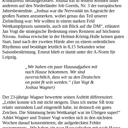
Konkurrenz herausgefordert: Joshua traf in seinem Rennen unter
anderem auf den Niederländer Job Geerds, Nr. 3 der europäischen
Jahresbestenliste. „Joshua war die Nervosität im Angesicht der
großen Namen anzumerken, wobei genau das Teil unserer
Zielstellung war: Wir wollten in einem starken Feld
Wettkampfpraxis sammeln, auch mit Blick auf die DM“, erläutert
Jan Vogt die strategische Bedeutung eines Rennens auf höchstem
Niveau. Joshua erwischte in der Helmut-Körnig-Halle keinen guten
Start, fand nach der zweiten Hürde aber zu einem ordentlichen
Rhythmus und bestätigte letztlich in 8,15 Sekunden seine
Saisonbestleistung. Erneut blieb er damit unter der A-Norm für
Leipzig.
„Wir haben ein paar Hausaufgaben mit
nach Hause bekommen. Wir sind
zuversichtlich, dass wir zu den Deutschen
on point fit sein werden.“ (Jan Vogt &
Joshua Wagner)
Der 23-jährige Wagner bewertete seinen Auftritt differenziert:
„Leider konnte ich mit nicht steigern. Dass ich meine SB trotz
relativ unrundem Lauf eingestellt habe, ist dennoch ein gutes
Zeichen. Die Stimmung beim Wettkampf war im Übrigen super!“
Athlet Wagner und Trainer Vogt werden sich in den nächsten
Wochen darauf konzentrieren, die aufgedeckten Fehler
auszumerzen: „Wir haben ein paar Hausaufgaben mit nach Hause