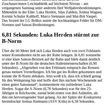
Zuschauer:innen Leichtathletik auf höchstem Niveau – am
vergangenen Samstag unter anderem fünf Weltjahresbestleistungen.
Mittendrin in der Elite: Luka Herden, Silas Zahlten, Joshua Wagner,
Kerstin Schulze Kalthoff, Marco Sietmann und Mai-Brit Vaupel.
Das Sextett der LG Brillux nutzte die hochkarätigen Felder für DM-
Normen und Saison-Bestleistungen.
6,81 Sekunden: Luka Herden stürmt zur
B-Norm
Über die 60 Meter ließ sich Luka Herden auch von zwei Fehlstarts
seiner Kontrahenten nicht aus der Ruhe bringen. In 6,81 trommelte
er eine klare Saison-Bestzeit auf die Bahn und blieb damit deutlich
unter der B-Norm für die deutschen Hallenmeisterschaften (6,90
Sekunden). „Abgesehen von den Fehlstarts entsprach das Rennen
genau meinen Vorstellungen. Ich bin gut ins Rollen gekommen und
konnte die B-Norm abhaken. Jetzt weiß ich, dass ich schnell genug
für den Weitsprung bin und hoffe dort fürs nächste Wochenende auf
einen guten Saisonstart“, kommentierte ein zufriedener Luka
Herden. Sogar die A-Norm (6,78 Sekunden) war für den 23-
Jährigen in Reichweite, zumal beim ersten von drei Anläufen, als
ihm ein hervorragender Start gelang. An der Spitze der Konkurrenz
beeindruckte Joshua Hartmann (ASV Köln) in 6,58 Sekunden.