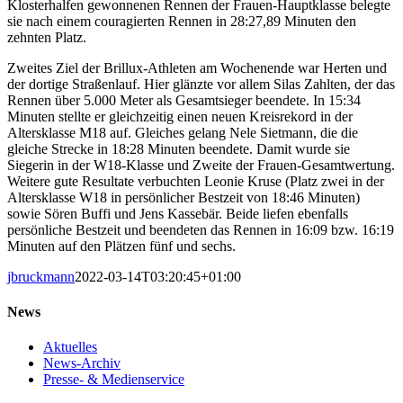
Klosterhalfen gewonnenen Rennen der Frauen-Hauptklasse belegte
sie nach einem couragierten Rennen in 28:27,89 Minuten den
zehnten Platz.
Zweites Ziel der Brillux-Athleten am Wochenende war Herten und
der dortige Straßenlauf. Hier glänzte vor allem Silas Zahlten, der das
Rennen über 5.000 Meter als Gesamtsieger beendete. In 15:34
Minuten stellte er gleichzeitig einen neuen Kreisrekord in der
Altersklasse M18 auf. Gleiches gelang Nele Sietmann, die die
gleiche Strecke in 18:28 Minuten beendete. Damit wurde sie
Siegerin in der W18-Klasse und Zweite der Frauen-Gesamtwertung.
Weitere gute Resultate verbuchten Leonie Kruse (Platz zwei in der
Altersklasse W18 in persönlicher Bestzeit von 18:46 Minuten)
sowie Sören Buffi und Jens Kassebär. Beide liefen ebenfalls
persönliche Bestzeit und beendeten das Rennen in 16:09 bzw. 16:19
Minuten auf den Plätzen fünf und sechs.
jbruckmann
2022-03-14T03:20:45+01:00
News
Aktuelles
News-Archiv
Presse- & Medienservice