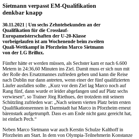
Sietmann verpasst EM-Qualifikation
denkbar knapp
30.11.2021 | Um sechs Zehntelsekunden an der
Qualifikation für die Crosslauf-
Europameisterschaften der U-20-Klasse
vorbeigelaufen ist am Wochenende beim zweiten
Quali-Wettkampf in Pforzheim Marco Sietmann
von der LG Brillux.
Fünfter hätte er werden müssen, als Sechster kam er nach 6.600
Metern in 24:36,60 Minuten ins Ziel. Damit muss er sich nun mit
der Rolle des Ersatzmannes zufrieden geben und kann die Reise
nach Dublin nur dann antreten, wenn einer der fünf qualifizierten
Läufer ausfallen sollte. „Kurz vor dem Ziel lag Marco noch auf
Rang fünf, dann wurde er leider abgefangen und auf Platz sechs
verwiesen“, so Trainer Jörg Riethues, der trotzdem mit seinem
Schützling zufrieden war: „Nach seinem vierten Platz beim ersten
Qualifikationsrennen in Darmstadt hat Marco in Pforzheim erneut
bärenstark aufgetrumpft. Dass es am Ende nicht ganz gereicht hat,
ist einfach Pech.“
Neben Marco Sietmann war auch Kerstin Schulze Kalthoff in
Pforzheim am Start. In dem von Olympia-Teilnehmerin Konstanze