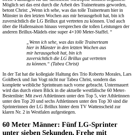
Möglich sei das erst durch die Arbeit des Trainerteams geworden,
betont Christ: „Wenn ich sehe, was das tolle Trainerteam hier in
Münster in den letzten Wochen aus mir herausgeholt hat, bin ich
zuversichtlich die LG Brillux gut vertreten zu können. Und auch
über die Hallensaison hinaus versprechen die tollen Leistungen der
anderen Brillux-Mädels eine super 4×100 Meter-Staffel. “
„Wenn ich sehe, was das tolle Trainerteam
hier in Münster in den letzten Wochen aus
mir herausgeholt hat, bin ich
zuversichtlich die LG Brillux gut vertreten
zu können.“ (Tabea Christ)
In der Tat hat die kollegiale Haltung des Trio Roberto Morales, Lars
Goldbeck und Jan Vogt nicht nur Tabea Christ, sondern das
komplette weibliche Sprintteam nach vorne gebracht. Untermauert
wird das durch einen Blick in die aktuelle westfälische 60 Meter-
Bestenliste: Mit zwei Athletinnen unter den Top 5, vier Athletinnen
unter den Top 20 und sechs Athletinnen unter den Top 30 sind die
Sprinterinnen der LG Brillux hinter dem TV Wattenscheid zur
klaren Nr. 2 in Westfalen aufgestiegen.
60 Meter Männer: Fünf LG-Sprinter
unter sieben Sekunden, Frehe mit