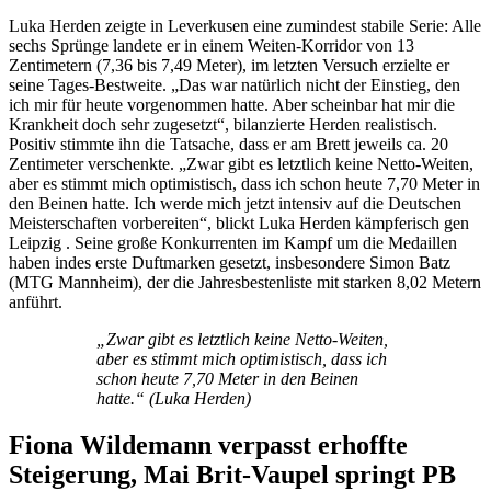
Luka Herden zeigte in Leverkusen eine zumindest stabile Serie: Alle
sechs Sprünge landete er in einem Weiten-Korridor von 13
Zentimetern (7,36 bis 7,49 Meter), im letzten Versuch erzielte er
seine Tages-Bestweite. „Das war natürlich nicht der Einstieg, den
ich mir für heute vorgenommen hatte. Aber scheinbar hat mir die
Krankheit doch sehr zugesetzt“, bilanzierte Herden realistisch.
Positiv stimmte ihn die Tatsache, dass er am Brett jeweils ca. 20
Zentimeter verschenkte. „Zwar gibt es letztlich keine Netto-Weiten,
aber es stimmt mich optimistisch, dass ich schon heute 7,70 Meter in
den Beinen hatte. Ich werde mich jetzt intensiv auf die Deutschen
Meisterschaften vorbereiten“, blickt Luka Herden kämpferisch gen
Leipzig . Seine große Konkurrenten im Kampf um die Medaillen
haben indes erste Duftmarken gesetzt, insbesondere Simon Batz
(MTG Mannheim), der die Jahresbestenliste mit starken 8,02 Metern
anführt.
„Zwar gibt es letztlich keine Netto-Weiten,
aber es stimmt mich optimistisch, dass ich
schon heute 7,70 Meter in den Beinen
hatte.“ (Luka Herden)
Fiona Wildemann verpasst erhoffte
Steigerung, Mai Brit-Vaupel springt PB