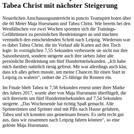
Tabea Christ mit nächster Steigerung
Neuerlichen Anschauungsunterricht in puncto Teamspirit boten über
die 60 Meter Maja Huesmann und Tabea Christ. Wie bereits bei den
Westfälischen vor zwei Wochen spornten sich die Trainings-
Gefährtinnen zu persönlichen Bestleistungen an und machten
vermutlich den entscheidenden Schritt nach Leipzig. Wiederum war
es dabei Tabea Christ, die im Vorlauf alle Karten auf den Tisch
legte: In vorzüglichen 7,55 Sekunden verbesserte sie nicht nur ihre
Saisonbestzeit, sondern steigerte auch ihre sieben Jahre alte
persönliche Bestleistung um fünf Hundertstelsekunden. „Ich habe
mich darüber natürlich riesig gefreut. Mir war allerdings auch klar,
dass ich alles geben musste, um meine Chancen für einen Start in
Leipzig zu wahren“, ordnet die 25-Jährige ihr Rennen ein.
Im Finale blieb Tabea in 7,58 Sekunden erneut unter ihrer Marke
des Jahres 2017, wurde aber von Maja Huesmann überflügelt, die
sich ihrerseits um fünf Hundertstelsekunden auf 7,54 Sekunden
steigerte. „Das Wochenende hat richtig Spaß gemacht. Alle
Sprinterinnen und Sprinter sind mit PBs nach Hause gefahren,
Tabea und ich konnten uns gemeinsam freuen. Es sieht recht gut
aus, dass wir zusammen nach Leipzig fahren können“, so eine
gelöste Maja Huesmann.