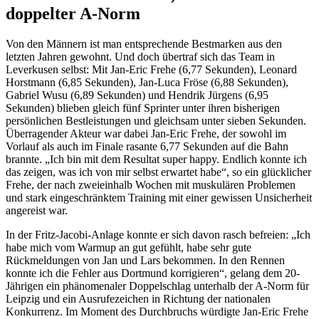
doppelter A-Norm
Von den Männern ist man entsprechende Bestmarken aus den
letzten Jahren gewohnt. Und doch übertraf sich das Team in
Leverkusen selbst: Mit Jan-Eric Frehe (6,77 Sekunden), Leonard
Horstmann (6,85 Sekunden), Jan-Luca Fröse (6,88 Sekunden),
Gabriel Wusu (6,89 Sekunden) und Hendrik Jürgens (6,95
Sekunden) blieben gleich fünf Sprinter unter ihren bisherigen
persönlichen Bestleistungen und gleichsam unter sieben Sekunden.
Überragender Akteur war dabei Jan-Eric Frehe, der sowohl im
Vorlauf als auch im Finale rasante 6,77 Sekunden auf die Bahn
brannte. „Ich bin mit dem Resultat super happy. Endlich konnte ich
das zeigen, was ich von mir selbst erwartet habe“, so ein glücklicher
Frehe, der nach zweieinhalb Wochen mit muskulären Problemen
und stark eingeschränktem Training mit einer gewissen Unsicherheit
angereist war.
In der Fritz-Jacobi-Anlage konnte er sich davon rasch befreien: „Ich
habe mich vom Warmup an gut gefühlt, habe sehr gute
Rückmeldungen von Jan und Lars bekommen. In den Rennen
konnte ich die Fehler aus Dortmund korrigieren“, gelang dem 20-
Jährigen ein phänomenaler Doppelschlag unterhalb der A-Norm für
Leipzig und ein Ausrufezeichen in Richtung der nationalen
Konkurrenz. Im Moment des Durchbruchs würdigte Jan-Eric Frehe