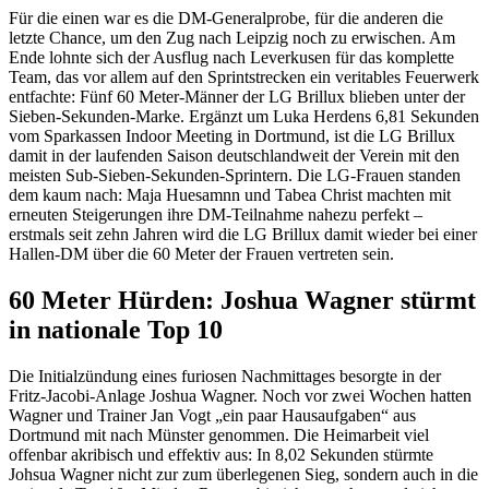
Für die einen war es die DM-Generalprobe, für die anderen die
letzte Chance, um den Zug nach Leipzig noch zu erwischen. Am
Ende lohnte sich der Ausflug nach Leverkusen für das komplette
Team, das vor allem auf den Sprintstrecken ein veritables Feuerwerk
entfachte: Fünf 60 Meter-Männer der LG Brillux blieben unter der
Sieben-Sekunden-Marke. Ergänzt um Luka Herdens 6,81 Sekunden
vom Sparkassen Indoor Meeting in Dortmund, ist die LG Brillux
damit in der laufenden Saison deutschlandweit der Verein mit den
meisten Sub-Sieben-Sekunden-Sprintern. Die LG-Frauen standen
dem kaum nach: Maja Huesamnn und Tabea Christ machten mit
erneuten Steigerungen ihre DM-Teilnahme nahezu perfekt –
erstmals seit zehn Jahren wird die LG Brillux damit wieder bei einer
Hallen-DM über die 60 Meter der Frauen vertreten sein.
60 Meter Hürden: Joshua Wagner stürmt
in nationale Top 10
Die Initialzündung eines furiosen Nachmittages besorgte in der
Fritz-Jacobi-Anlage Joshua Wagner. Noch vor zwei Wochen hatten
Wagner und Trainer Jan Vogt „ein paar Hausaufgaben“ aus
Dortmund mit nach Münster genommen. Die Heimarbeit viel
offenbar akribisch und effektiv aus: In 8,02 Sekunden stürmte
Johsua Wagner nicht zur zum überlegenen Sieg, sondern auch in die