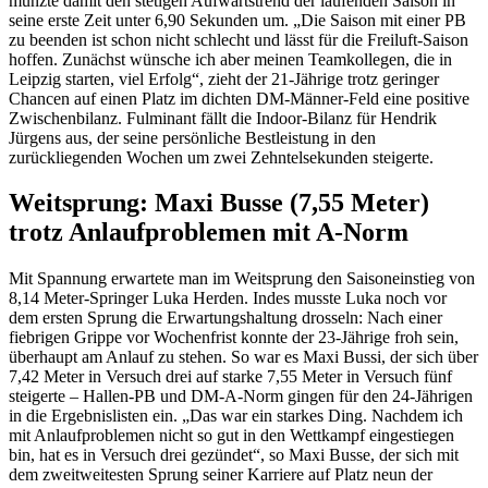
münzte damit den stetigen Aufwärtstrend der laufenden Saison in
seine erste Zeit unter 6,90 Sekunden um. „Die Saison mit einer PB
zu beenden ist schon nicht schlecht und lässt für die Freiluft-Saison
hoffen. Zunächst wünsche ich aber meinen Teamkollegen, die in
Leipzig starten, viel Erfolg“, zieht der 21-Jährige trotz geringer
Chancen auf einen Platz im dichten DM-Männer-Feld eine positive
Zwischenbilanz. Fulminant fällt die Indoor-Bilanz für Hendrik
Jürgens aus, der seine persönliche Bestleistung in den
zurückliegenden Wochen um zwei Zehntelsekunden steigerte.
Weitsprung: Maxi Busse (7,55 Meter)
trotz Anlaufproblemen mit A-Norm
Mit Spannung erwartete man im Weitsprung den Saisoneinstieg von
8,14 Meter-Springer Luka Herden. Indes musste Luka noch vor
dem ersten Sprung die Erwartungshaltung drosseln: Nach einer
fiebrigen Grippe vor Wochenfrist konnte der 23-Jährige froh sein,
überhaupt am Anlauf zu stehen. So war es Maxi Bussi, der sich über
7,42 Meter in Versuch drei auf starke 7,55 Meter in Versuch fünf
steigerte – Hallen-PB und DM-A-Norm gingen für den 24-Jährigen
in die Ergebnislisten ein. „Das war ein starkes Ding. Nachdem ich
mit Anlaufproblemen nicht so gut in den Wettkampf eingestiegen
bin, hat es in Versuch drei gezündet“, so Maxi Busse, der sich mit
dem zweitweitesten Sprung seiner Karriere auf Platz neun der