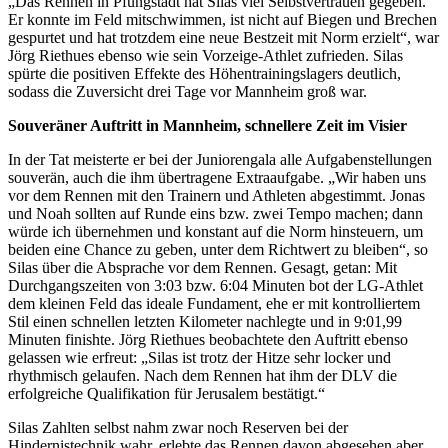
„Das Rennen in Pfungstadt hat Silas viel Selbstvertrauen gegeben.
Er konnte im Feld mitschwimmen, ist nicht auf Biegen und Brechen
gespurtet und hat trotzdem eine neue Bestzeit mit Norm erzielt“, war
Jörg Riethues ebenso wie sein Vorzeige-Athlet zufrieden. Silas
spürte die positiven Effekte des Höhentrainingslagers deutlich,
sodass die Zuversicht drei Tage vor Mannheim groß war.
Souveräner Auftritt in Mannheim, schnellere Zeit im Visier
In der Tat meisterte er bei der Juniorengala alle Aufgabenstellungen
souverän, auch die ihm übertragene Extraaufgabe. „Wir haben uns
vor dem Rennen mit den Trainern und Athleten abgestimmt. Jonas
und Noah sollten auf Runde eins bzw. zwei Tempo machen; dann
würde ich übernehmen und konstant auf die Norm hinsteuern, um
beiden eine Chance zu geben, unter dem Richtwert zu bleiben“, so
Silas über die Absprache vor dem Rennen. Gesagt, getan: Mit
Durchgangszeiten von 3:03 bzw. 6:04 Minuten bot der LG-Athlet
dem kleinen Feld das ideale Fundament, ehe er mit kontrolliertem
Stil einen schnellen letzten Kilometer nachlegte und in 9:01,99
Minuten finishte. Jörg Riethues beobachtete den Auftritt ebenso
gelassen wie erfreut: „Silas ist trotz der Hitze sehr locker und
rhythmisch gelaufen. Nach dem Rennen hat ihm der DLV die
erfolgreiche Qualifikation für Jerusalem bestätigt.“
Silas Zahlten selbst nahm zwar noch Reserven bei der
Hindernistechnik wahr, erlebte das Rennen davon abgesehen aber