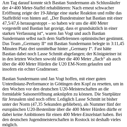
Am Tag darauf konnte sich Bastian Sundermann als Schlussläufer
der 4×400 Meter-Staffel rehabilitieren: Nach erneut schwacher
Eröffnung zeigte der 19-Jährige eine starke Reaktion und rollte das
Staffelfeld von hinten auf. „Der Bundestrainer hat Bastian mit einer
47,5/47,6 herausgestoppt – so haben wir uns die 400 Meter
vorgestellt und Bastian hat gezeigt, dass er grundsätzlich in einer
starken Verfassung ist“, waren Jan Vogt und auch Bastian
Sundermann selbst nach dem Staffelrennen optimistischer gestimmt.
Das Team „Germany II“ mit Bastian Sundermann belegte in 3:11,45
Minuten Platz drei unmittelbar hinter „Germany I“. Fast hätte
Bastian dabei noch Lasse Schmitt abgefangen; der Königsteiner ist
in den letzten Wochen sowohl über die 400 Meter „flach“ als auch
über die 400 Meter Hürden die U20 EM-Norm gelaufen und
insofern ein echter Gradmesser.
Bastian Sundermann und Jan Vogt hoffen, mit einer guten
Unterdistanz-Performance in Göttingen den Kopf zu resetten, um in
den Wochen vor den deutschen U20-Meisterschaften an die
formidable Saisoneröffnung anknüpfen zu können. Die Startplätze
für Jerusalem sind noch offen: Lediglich Lasse Schmitt ist bisher
unter der Norm (47,35 Sekunden geblieben), als Nummer fünf der
europäischen U20-Bestenliste über die 400 Meter Hürden dürfte er
dabei keine Ambitionen für einen 400 Meter-Einzelstart haben. Bei
den deutschen Jugendmeisterschaften in Rostock ist deshalb vieles
möglich.