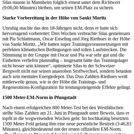
Silas musste in Mannheim folglich erneut unter dem Richtwert
(9:06,00 Minuten) bleiben, um seinen EM-Platz zu sichern.
Starke Vorbereitung in der Höhe von Sankt Moritz
Unruhig machte das den 18-Jährigen nicht, denn er hatte sich
hervorragend vorbereitet: Drei Wochen verbrachte Silas gemeinsam
mit Pia Schlattmann, Oscar Enseling und Jörg Riethues in der Höhe
von Sankt Moritz. „Wir hatten super Trainingsvoraussetzungen mit
perfekten klimatischen Bedingungen und tollen Laufstrecken. Die
Stimmung in der Gruppe mit Oscar und Pia war sehr gut und die
Einheiten verliefen planmäßig – insgesamt hätte das Trainingslager
nicht besser sein können“, optimierte Silas in der Schweizer
Bergwelt nicht nur seinen anaeroben Stoffwechsel, sondern betankte
auch sein mentales Energiedepot. Das Duo Zahlten-Riethues weiß
mittlerweile genau, wie in der Höhe die Trainings- und
Regenerations-Konfiguration für leistungssteigernde Effekte gelingt.
1500 Meter-EM-Norm in Pfungstadt
Nach einem erfolgreichen 800 Meter-Test bei den Westfälischen
stellte Silas Zahlten am 21. Juni in Pfungstadt unter Beweis, dass er
topfit in die wegweisenden Wochen geht: Im hochkarätig besetzten
1500 Meter-Feld gelang ihm eine neue persönliche Bestzeit (3:46,83
Minuten), gleichbedeutend mit der ersten offiziellen EM-Norm.