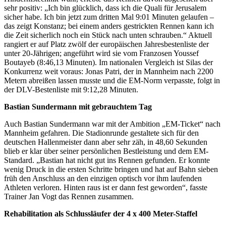
sehr positiv: „Ich bin glücklich, dass ich die Quali für Jerusalem
sicher habe. Ich bin jetzt zum dritten Mal 9:01 Minuten gelaufen –
das zeigt Konstanz; bei einem anders gestrickten Rennen kann ich
die Zeit sicherlich noch ein Stück nach unten schrauben.“ Aktuell
rangiert er auf Platz zwölf der europäischen Jahresbestenliste der
unter 20-Jährigen; angeführt wird sie vom Franzosen Youssef
Boutayeb (8:46,13 Minuten). Im nationalen Vergleich ist Silas der
Konkurrenz weit voraus: Jonas Patri, der in Mannheim nach 2200
Metern abreißen lassen musste und die EM-Norm verpasste, folgt in
der DLV-Bestenliste mit 9:12,28 Minuten.
Bastian Sundermann mit gebrauchtem Tag
Auch Bastian Sundermann war mit der Ambition „EM-Ticket“ nach
Mannheim gefahren. Die Stadionrunde gestaltete sich für den
deutschen Hallenmeister dann aber sehr zäh, in 48,60 Sekunden
blieb er klar über seiner persönlichen Bestleistung und dem EM-
Standard. „Bastian hat nicht gut ins Rennen gefunden. Er konnte
wenig Druck in die ersten Schritte bringen und hat auf Bahn sieben
früh den Anschluss an den einzigen optisch vor ihm laufenden
Athleten verloren. Hinten raus ist er dann fest geworden“, fasste
Trainer Jan Vogt das Rennen zusammen.
Rehabilitation als Schlussläufer der 4 x 400 Meter-Staffel