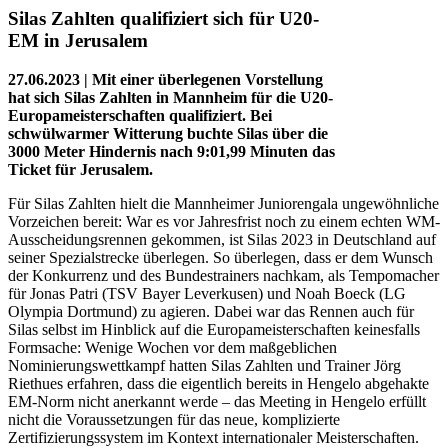
Silas Zahlten qualifiziert sich für U20-
EM in Jerusalem
27.06.2023 | Mit einer überlegenen Vorstellung
hat sich Silas Zahlten in Mannheim für die U20-
Europameisterschaften qualifiziert. Bei
schwülwarmer Witterung buchte Silas über die
3000 Meter Hindernis nach 9:01,99 Minuten das
Ticket für Jerusalem.
Für Silas Zahlten hielt die Mannheimer Juniorengala ungewöhnliche
Vorzeichen bereit: War es vor Jahresfrist noch zu einem echten WM-
Ausscheidungsrennen gekommen, ist Silas 2023 in Deutschland auf
seiner Spezialstrecke überlegen. So überlegen, dass er dem Wunsch
der Konkurrenz und des Bundestrainers nachkam, als Tempomacher
für Jonas Patri (TSV Bayer Leverkusen) und Noah Boeck (LG
Olympia Dortmund) zu agieren. Dabei war das Rennen auch für
Silas selbst im Hinblick auf die Europameisterschaften keinesfalls
Formsache: Wenige Wochen vor dem maßgeblichen
Nominierungswettkampf hatten Silas Zahlten und Trainer Jörg
Riethues erfahren, dass die eigentlich bereits in Hengelo abgehakte
EM-Norm nicht anerkannt werde – das Meeting in Hengelo erfüllt
nicht die Voraussetzungen für das neue, komplizierte
Zertifizierungssystem im Kontext internationaler Meisterschaften.