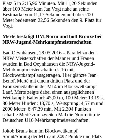
Platz 5 in 2:15,96 Minuten. Mit 11,20 Sekunden
über 100 Meter kam Jan Vogt nahe an seine
Bestmarke von 11,17 Sekunden und über 200
Meter bedeuteten 22,56 Sekunden den 9. Platz für
Vogt.
Merté bestätigt DM-Norm und holt Bronze bei
NRW-Jugend-Mehrkampfmeisterschaften
Bad Oeynhausen, 28.05.2016 – Parallel zu den
NRW Meisterschaften der Männer und Frauen
wurden in Bad Oeynhausen die NRW-Jugend-
Mehrkampfmeisterschaften U16 mit
Blockwettkampf ausgetragen. Hier glänzte Jean-
Benoît Merté mit einem dritten Platz und der
Bronzemedaille in der M14 im Blockwettkampf
Lauf. Merté zeigte dabei einen ausgeglichenen
Wettkampf: Ballwurf: 45,00 m, 100 Meter: 13,19 s,
80 Meter Hürden: 13,70 s, Weitsprung: 4,57 m und
2000 Meter: 6:47,39 min. Mit 2.304 Punkten
schaffte Merté zum zweiten Mal die Norm für die
Deutschen U16-Mehrkampfmeisterschaften.
Jokob Bruns kam im Blockwettkampf
Sprint/Sprung der M15 auf 2492 Punkte und Platz