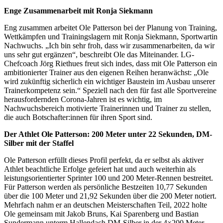
Enge Zusammenarbeit mit Ronja Siekmann
Eng zusammen arbeitet Ole Patterson bei der Planung von Training,
Wettkämpfen und Trainingslagern mit Ronja Siekmann, Sportwartin
Nachwuchs. „Ich bin sehr froh, dass wir zusammenarbeiten, da wir
uns sehr gut ergänzen“, beschreibt Ole das Miteinander. LG-
Chefcoach Jörg Riethues freut sich indes, dass mit Ole Patterson ein
ambitionierter Trainer aus den eigenen Reihen heranwächst: „Ole
wird zukünftig sicherlich ein wichtiger Baustein im Ausbau unserer
Trainerkompetenz sein.“ Speziell nach den für fast alle Sportvereine
herausfordernden Corona-Jahren ist es wichtig, im
Nachwuchsbereich motivierte Trainerinnen und Trainer zu stellen,
die auch Botschafter:innen für ihren Sport sind.
Der Athlet Ole Patterson: 200 Meter unter 22 Sekunden, DM-
Silber mit der Staffel
Ole Patterson erfüllt dieses Profil perfekt, da er selbst als aktiver
Athlet beachtliche Erfolge gefeiert hat und auch weiterhin als
leistungsorientierter Sprinter 100 und 200 Meter-Rennen bestreitet.
Für Patterson werden als persönliche Bestzeiten 10,77 Sekunden
über die 100 Meter und 21,92 Sekunden über die 200 Meter notiert.
Mehrfach nahm er an deutschen Meisterschaften Teil, 2022 holte
Ole gemeinsam mit Jakob Bruns, Kai Sparenberg und Bastian
Sundermann unterm Hallendach DM-Silber in der 4×200 Meter-