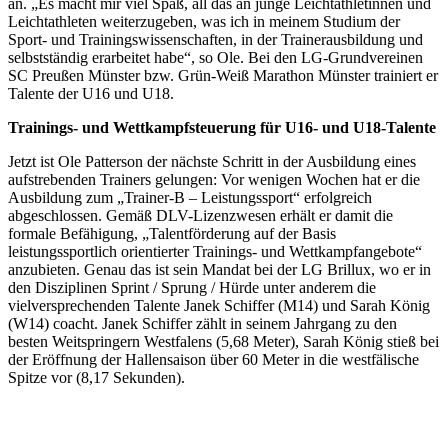
an. „Es macht mir viel Spaß, all das an junge Leichtathletinnen und
Leichtathleten weiterzugeben, was ich in meinem Studium der
Sport- und Trainingswissenschaften, in der Trainerausbildung und
selbstständig erarbeitet habe“, so Ole. Bei den LG-Grundvereinen
SC Preußen Münster bzw. Grün-Weiß Marathon Münster trainiert er
Talente der U16 und U18.
Trainings- und Wettkampfsteuerung für U16- und U18-Talente
Jetzt ist Ole Patterson der nächste Schritt in der Ausbildung eines
aufstrebenden Trainers gelungen: Vor wenigen Wochen hat er die
Ausbildung zum „Trainer-B – Leistungssport“ erfolgreich
abgeschlossen. Gemäß DLV-Lizenzwesen erhält er damit die
formale Befähigung, „Talentförderung auf der Basis
leistungssportlich orientierter Trainings- und Wettkampfangebote“
anzubieten. Genau das ist sein Mandat bei der LG Brillux, wo er in
den Disziplinen Sprint / Sprung / Hürde unter anderem die
vielversprechenden Talente Janek Schiffer (M14) und Sarah König
(W14) coacht. Janek Schiffer zählt in seinem Jahrgang zu den
besten Weitspringern Westfalens (5,68 Meter), Sarah König stieß bei
der Eröffnung der Hallensaison über 60 Meter in die westfälische
Spitze vor (8,17 Sekunden).