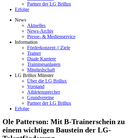
Partner der LG Brillux
Erfolge
News
Aktuelles
News-Archiv
Presse- & Medienservice
Information
Förderkonzept // Ziele
Trainer
Duale Karriere
Trainingsanlagen
Mitgliedschaft
LG Brillux Münster
Über die LG Brillux
Vorstand
Athletensprecher
Grundvereine
Partner der LG Brillux
Erfolge
Ole Patterson: Mit B-Trainerschein zu
einem wichtigen Baustein der LG-